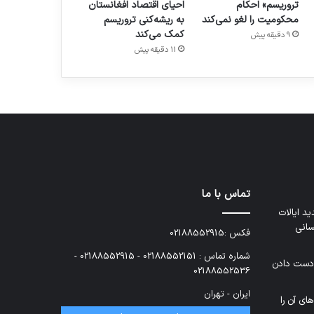
تروریسم» احکام
احیای اقتصاد افغانستان
محکومیت را لغو نمی‌کند
به ریشه‌کنی تروریسم
کمک می‌کند
9 دقیقه پیش
11 دقیقه پیش
تماس با ما
د ایالات
سانی
فکس :02188552915
شماره تماس : 02188552151 - 02188552915 -
 دست دادن
02188552536
ایران - تهران
های آن را