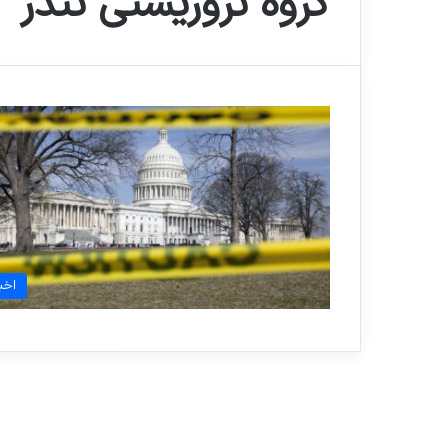
گروه تروریستی تندر
اخبا