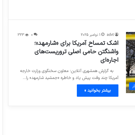
advt
1 نوامبر 2025
0
323
اشک تمساح آمریکا برای «شارمهد»؛
واشنگتن حامی اصلی تروریست‌های
اجاره‌ای
به گزارش همشهری آنلاین؛ معاون سخنگوی وزارت خارجه
آمریکا چند وقت پیش یاد و خاطره «جمشید شارمهد» را…
ر
بیشتر بخوانید »