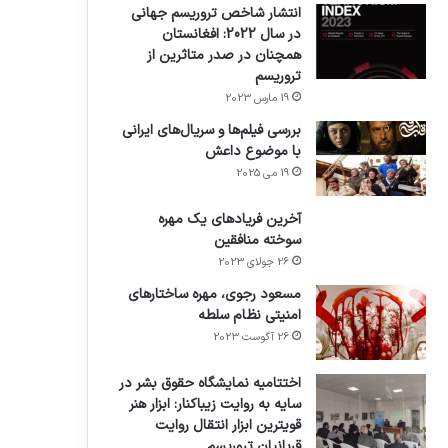
انتشار شاخص تروریسم جهانی
در سال 2022: افغانستان
همچنان در صدر متاثرین از
تروریسم
19 مارس 2023
بررسی فیلم‌ها و سریال‌های ایرانی
با موضوع داعش
19 می 2025
آخرین فریادهای یک مهره
سوخته منافقین
26 جولای 2023
مسعود رجوی، مهره ساختارهای
امنیتی نظام سلطه
26 آگوست 2023
اختتامیه نمایشگاه حقوق بشر در
سایه به روایت زیباکنار: ابزار هنر
قویترین ابزار انتقال روایت
قربانیان تروریسم