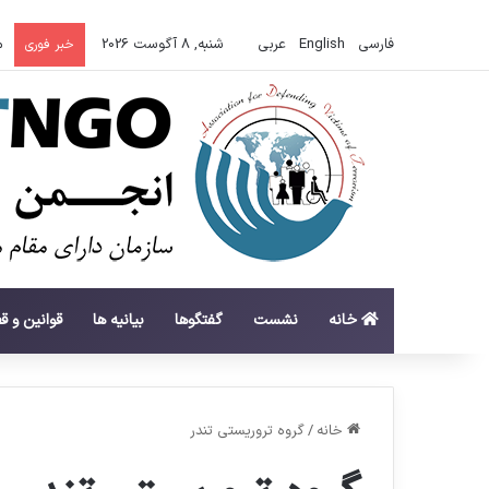
فارسی
English
عربي
شنبه, 8 آگوست 2026
م
خبر فوری
خانه
نشست
گفتگوها
بیانیه ها
قوانین و ق
خانه
/
گروه تروریستی تندر