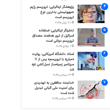
پژوهشگر ایتالیایی: تروریسم رژیم
صهیونیستی بدترین نوع
تروریسم است
30 ژوئن 2025
تحلیلگر ایتالیایی: استفاده
اسرائیل از ترور هدفمند مصداق
تروریسم دولتی است
1 جولای 2025
استاد دانشگاه آمریکایی: روایت
«مبارزه با تروریسم» پس از ۱۱
سپتامبر زمینه‌ساز نسل‌کشی غزه
شد
17 سپتامبر 2025
خدابنده: منافقین به تهدیدی
برای امنیت ملی آلبانی تبدیل
شده است
24 سپتامبر 2025