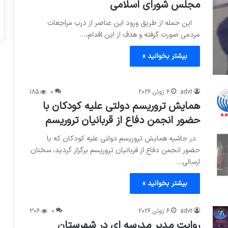
مجلس شورای اسلامی
این حمله از طریق ورود این عناصر از درب مراجعات
مردمی صورت گرفته و هدف از این اقدام،…
بیشتر بخوانید »
advt
6 ژوئن 2026
0
185
همایش تروریسم دولتی علیه کودکان با
حضور انجمن دفاع از قربانیان تروریسم
در حاشیه همایش تروریسم دولتی علیه کودکان که با
حضور انجمن دفاع از قربانیان تروریسم برگزار گردید، سخنان
ارسالی…
بیشتر بخوانید »
advt
6 ژوئن 2026
0
306
روایت مدیر مدرسه ای در شهرستان