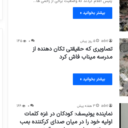
پلیس اعلام کردند که وضعیت برخی از زخمی ها…
بیشتر بخوانید »
advt
5 روز پیش
0
145
تصاویری که حقیقتی تکان دهنده از
مدرسه میناب فاش کرد
بیشتر بخوانید »
advt
3 هفته پیش
0
166
نماینده یونیسف: کودکان در غزه کلمات
اولیه خود را در میان صدای کرکننده بمب