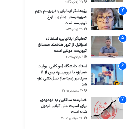
30 ژوئن 2025
پژوهشگر ایتالیایی: تروریسم رژیم
صهیونیستی بدترین نوع
تروریسم است
30 ژوئن 2025
تحلیلگر ایتالیایی: استفاده
اسرائیل از ترور هدفمند مصداق
تروریسم دولتی است
1 جولای 2025
استاد دانشگاه آمریکایی: روایت
«مبارزه با تروریسم» پس از ۱۱
سپتامبر زمینه‌ساز نسل‌کشی غزه
شد
17 سپتامبر 2025
خدابنده: منافقین به تهدیدی
برای امنیت ملی آلبانی تبدیل
شده است
24 سپتامبر 2025