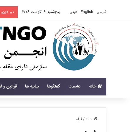
فارسی
English
عربي
پنج‌شنبه, 6 آگوست 2026
خبر فوری
خانه
نشست
گفتگوها
بیانیه ها
قوانین و ق
خانه
/
فیلم