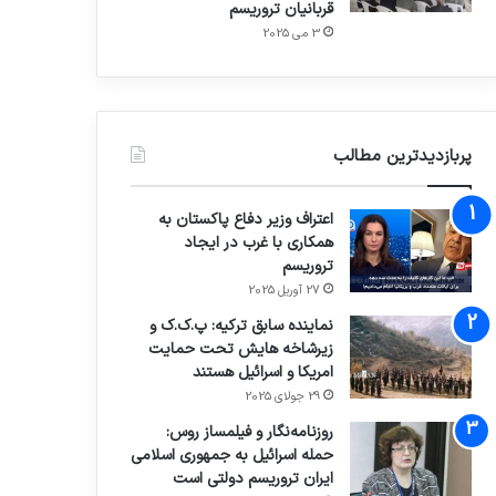
قربانیان تروریسم
3 می 2025
پربازدیدترین مطالب
اعتراف وزیر دفاع پاکستان به
همکاری با غرب در ایجاد
تروریسم
27 آوریل 2025
نماینده سابق ترکیه: پ.ک.ک و
زیرشاخه هایش تحت حمایت
امریکا و اسرائیل هستند
29 جولای 2025
روزنامه‌نگار و فیلمساز روس:
حمله اسرائیل به جمهوری اسلامی
ایران تروریسم دولتی است