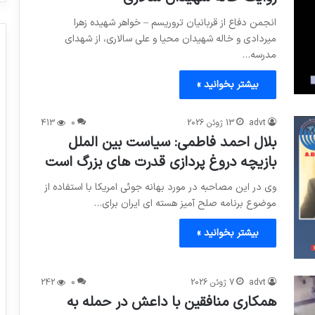
انجمن دفاع از قربانیان تروریسم – خواهر شهیده زهرا
میردادی و خاله شهیدان محیا و علی سالاری، از شهدای
مدرسه…
بیشتر بخوانید »
advt
13 ژوئن 2026
0
413
بلال احمد فاطمی: سیاست بین الملل
بازیچه دروغ پردازی قدرت های بزرگ است
وی در این مصاحبه در مورد بهانه جوئی امریکا با استفاده از
موضوع برنامه صلح آمیز هسته ای ایران برای…
بیشتر بخوانید »
advt
7 ژوئن 2026
0
242
همکاری منافقین با داعش در حمله به