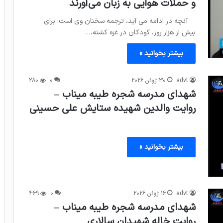
و حملات هوایی به زبان می‌آورند
آنچه در ادامه می آید، ترجمه سخنان وی است: برای
بیش از هزار روز، کودکان در غزه کشته،…
بیشتر بخوانید »
advt
30 ژوئن 2026
0
280
شهدای مدرسه شجره طیبه میناب –
روایت والدین شهیده ستایش علی حسینی
بیشتر بخوانید »
advt
16 ژوئن 2026
0
469
شهدای مدرسه شجره طیبه میناب –
روایت خاله شهیدان سالاری