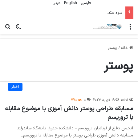
فارسی
English
عربي
سوءاستفاده تروریست‌ها از زنان به عنوان سلاح
منو
تغییر پو
جس
خانه
/
پوستر
پوستر
اخبار
advt
19 فوریه 2023
0
770
مسابقه طراحی پوستر دانش آموزی با موضوع مقابله
با تروریسم
انجمن دفاع از قربانیان تروریسم – دانشکده حقوق دانشگاه ساندرلند
مسابقه دانش آموزی طراحی پوستر با موضوع مقابله با تروریسم…