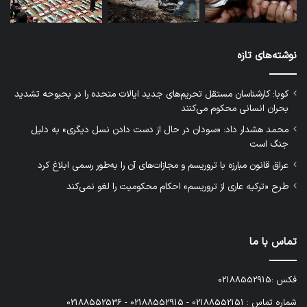
نوشته‌های تازه
کوبا: کارشناسان مستقل تحریم‌های جدید ایالات متحده را در بحبوحه تشدید
بحران انسانی محکوم می‌کنند
محمد هشدار داد: «سودان در حال از دست دادن نسل دیگری» به دلیل
جنگ است
عراق قانون مبارزه با تروریسم و مجازات‌های آن را به‌طور رسمی ابلاغ کرد
طرح «ترکیه عاری از تروریسم» احکام محکومیت را لغو نمی‌کند
تماس با ما
فکس :02188552915
شماره تماس : 02188552151 - 02188552915 - 02188552536