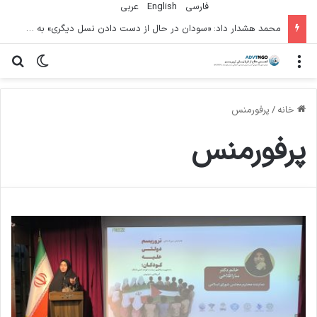
فارسی
English
عربي
محمد هشدار داد: «سودان در حال از دست دادن نسل دیگری» به دلیل جنگ است
منو
تغییر پو
جس
خانه
/
پرفورمنس
پرفورمنس