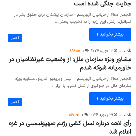
جنایت جنگی شده است
انجمن دفاع از قربانیان تروریسم – سازمان پزشکان برای حقوق بشر در
اسرائیل، ارتش این رژیم را به تخریب بخش…
بیشتر بخوانید »
اخبار
advt
13 فوریه 2024
0
686
مشاور ویژه سازمان ملل: از وضعیت غیرنظامیان در
خاورمیانه شوکه شدم
انجمن دفاع از قربانیان تروریسم – آلیس ویریمیو اندریتو، مشاوره ویژه
سازمان ملل در جلوگیری از نسل کشی، با ابراز…
بیشتر بخوانید »
اخبار
advt
29 ژانویه 2024
0
560
رأی لاهه درباره نسل کشی رژیم صهیونیستی در غزه
اعلام شد