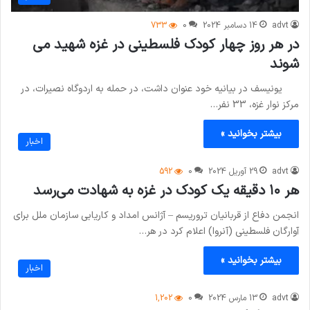
advt
14 دسامبر 2024
0
733
در هر روز چهار کودک فلسطینی در غزه شهید می
شوند
یونیسف در بیانیه خود عنوان داشت، در حمله به اردوگاه نصیرات، در
مرکز نوار غزه، 33 نفر…
بیشتر بخوانید »
اخبار
advt
29 آوریل 2024
0
592
هر ۱۰ دقیقه یک کودک در غزه به شهادت می‌رسد
انجمن دفاع از قربانیان تروریسم – آژانس امداد و کاریابی سازمان ملل برای
آوارگان فلسطینی (آنروا) اعلام کرد در هر…
بیشتر بخوانید »
اخبار
advt
13 مارس 2024
0
1,202