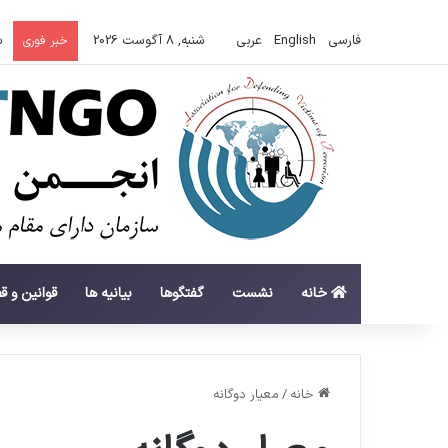
فارسی
English
عربي
شنبه, 8 آگوست 2026
س
خبر فوری
خانه
نشست
گفتگوها
بیانیه ها
قوانین و ق
خانه
/
معیار دوگانه