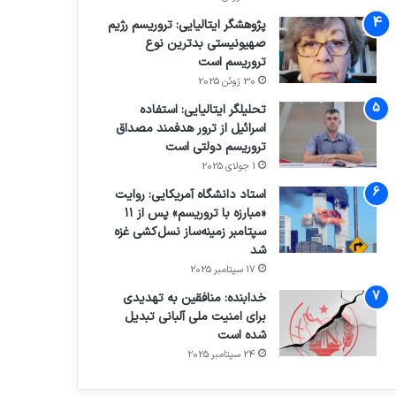
پژوهشگر ایتالیایی: تروریسم رژیم
صهیونیستی بدترین نوع
تروریسم است
30 ژوئن 2025
تحلیلگر ایتالیایی: استفاده
اسرائیل از ترور هدفمند مصداق
تروریسم دولتی است
1 جولای 2025
استاد دانشگاه آمریکایی: روایت
«مبارزه با تروریسم» پس از ۱۱
سپتامبر زمینه‌ساز نسل‌کشی غزه
شد
17 سپتامبر 2025
خدابنده: منافقین به تهدیدی
برای امنیت ملی آلبانی تبدیل
شده است
24 سپتامبر 2025