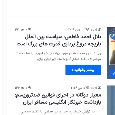
advt
13 ژوئن 2026
0
422
بلال احمد فاطمی: سیاست بین الملل
بازیچه دروغ پردازی قدرت های بزرگ است
وی در این مصاحبه در مورد بهانه جوئی امریکا با استفاده از
موضوع برنامه صلح آمیز هسته ای ایران برای…
بیشتر بخوانید »
ر
advt
17 می 2026
0
143
معیار دوگانه در اجرای قوانین ضدتروریسم:
بازداشت خبرنگار انگلیسی مسافر ایران
به گزارش خبرگزاری میزان، در اقدامی با انگیزه سیاسی،