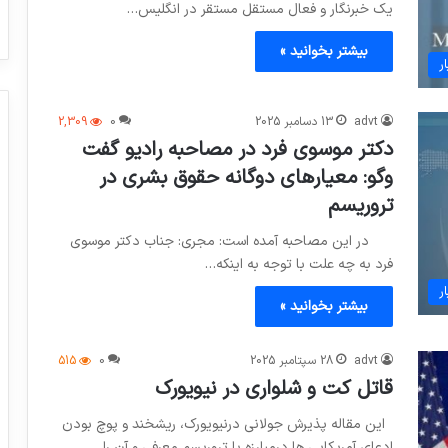
یک خبر‌نگار و فعال مستقل مستقر در انگلیس…
بیشتر بخوانید »
ر
advt
13 دسامبر 2025
0
2,309
دکتر موسوی فرد در مصاحبه رادیو گفت
وگو: معیارهای دوگانه حقوق بشری در
تروریسم
در این مصاحبه آمده است: مجری: جناب دکتر موسوی
فرد به چه علت با توجه به اینکه…
ر
بیشتر بخوانید »
advt
28 سپتامبر 2025
0
515
قاتل کت و شلواری در نیویورک
این مقاله پذیرش جولانی درنیویورک، ریشخند و پوچ بودن
ادعای آمریکایی ها درمبارزه با تروریسم معرفی و آن را…