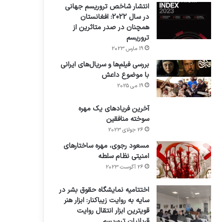
انتشار شاخص تروریسم جهانی
در سال 2022: افغانستان
همچنان در صدر متاثرین از
تروریسم
19 مارس 2023
بررسی فیلم‌ها و سریال‌های ایرانی
با موضوع داعش
19 می 2025
آخرین فریادهای یک مهره
سوخته منافقین
26 جولای 2023
مسعود رجوی، مهره ساختارهای
امنیتی نظام سلطه
26 آگوست 2023
اختتامیه نمایشگاه حقوق بشر در
سایه به روایت زیباکنار: ابزار هنر
قویترین ابزار انتقال روایت
قربانیان تروریسم