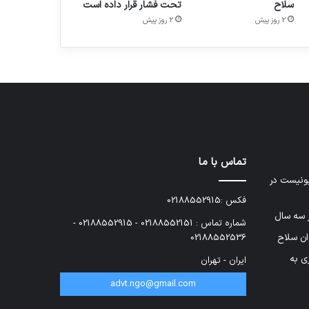
سلاح
تحت فشار قرار داده است
2 روز پیش
2 روز پیش
تماس با ما
ونیست در
فکس :02188552915
شماره تماس : 02188552151 - 02188552915 -
وان سلاح
02188552536
ی به
ایران - تهران
advt.ngo@gmail.com