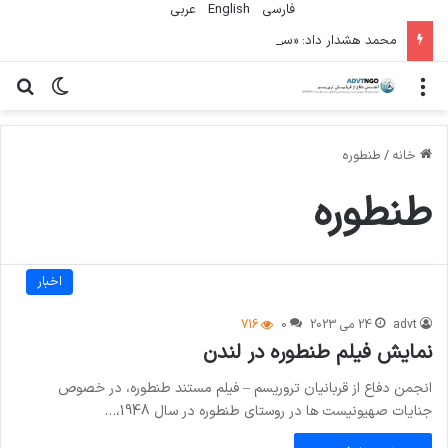
فارسی
English
عربي
محمد هشدار داد: «سودان در حال از دست دادن نسل دیگری» به دلیل جنگ است
منو
تغییر پو
جس
خانه
/
طنطوره
طنطوره
اخبار
advt
24 می 2023
0
716
نمایش فیلم طنطوره در لندن
انجمن دفاع از قربانیان تروریسم – فیلم مستند طنطوره، در خصوص
جنایات صهیونیست ها در روستای طنطوره در سال 1948،…