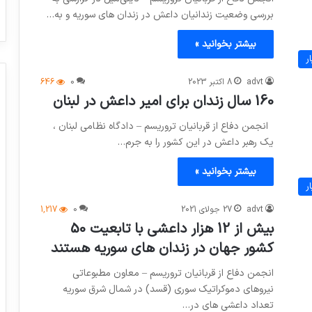
بررسی وضعیت زندانیان داعش در زندان های سوریه و به…
بیشتر بخوانید »
ر
advt
8 اکتبر 2023
0
646
160 سال زندان برای امیر داعش در لبنان
انجمن دفاع از قربانیان تروریسم – دادگاه نظامی لبنان ،
یک رهبر داعش در این کشور را به جرم…
بیشتر بخوانید »
ر
advt
27 جولای 2021
0
1,217
بیش از 12 هزار داعشی با تابعیت 50
کشور جهان در زندان های سوریه هستند
انجمن دفاع از قربانیان تروریسم – معاون مطبوعاتی
نیروهای دموکراتیک سوری (قسد) در شمال شرق سوریه
تعداد داعشی های در…