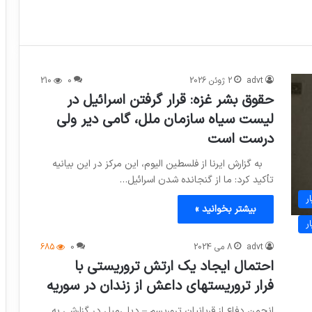
advt
2 ژوئن 2026
0
210
حقوق بشر غزه: قرار گرفتن اسرائیل در
لیست سیاه سازمان ملل، گامی دیر ولی
درست است
به گزارش ایرنا از فلسطین الیوم، این مرکز در این بیانیه
تأکید کرد: ما از گنجانده شدن اسرائیل…
ر
بیشتر بخوانید »
ر
advt
8 می 2024
0
685
احتمال ایجاد یک ارتش تروریستی با
فرار تروریستهای داعش از زندان در سوریه
انجمن دفاع از قربانیان تروریسم – دیلی‌میل در گزارشی به