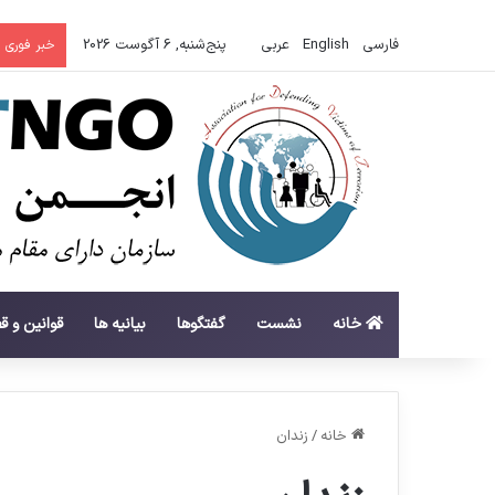
فارسی
English
عربي
پنج‌شنبه, 6 آگوست 2026
خبر فوری
خانه
نشست
گفتگوها
بیانیه ها
قوانین و ق
خانه
/
زندان