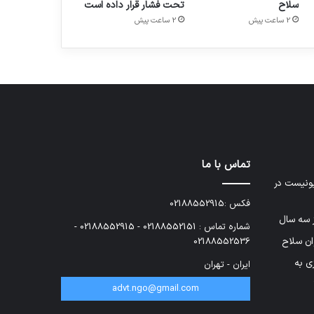
سلاح
تحت فشار قرار داده است
2 ساعت پیش
2 ساعت پیش
تماس با ما
ونیست در
فکس :02188552915
شماره تماس : 02188552151 - 02188552915 -
وان سلاح
02188552536
ی به
ایران - تهران
advt.ngo@gmail.com