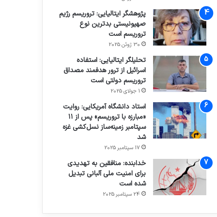
پژوهشگر ایتالیایی: تروریسم رژیم
صهیونیستی بدترین نوع
تروریسم است
30 ژوئن 2025
تحلیلگر ایتالیایی: استفاده
اسرائیل از ترور هدفمند مصداق
تروریسم دولتی است
1 جولای 2025
استاد دانشگاه آمریکایی: روایت
«مبارزه با تروریسم» پس از ۱۱
سپتامبر زمینه‌ساز نسل‌کشی غزه
شد
17 سپتامبر 2025
خدابنده: منافقین به تهدیدی
برای امنیت ملی آلبانی تبدیل
شده است
24 سپتامبر 2025