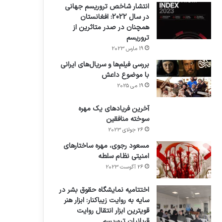
انتشار شاخص تروریسم جهانی
در سال 2022: افغانستان
همچنان در صدر متاثرین از
تروریسم
19 مارس 2023
بررسی فیلم‌ها و سریال‌های ایرانی
با موضوع داعش
19 می 2025
آخرین فریادهای یک مهره
سوخته منافقین
26 جولای 2023
مسعود رجوی، مهره ساختارهای
امنیتی نظام سلطه
26 آگوست 2023
اختتامیه نمایشگاه حقوق بشر در
سایه به روایت زیباکنار: ابزار هنر
قویترین ابزار انتقال روایت
قربانیان تروریسم