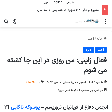
فارسی
English
عربي
تشییع و دفن ۱۱۲ شهید در غزه پس از سه سال
منو
تغییر پو
جس
خانه
/
اخبار
اخبار
ویژه
فعال ژاپنی: من روزی در این جا کشته
می شوم
10 می 2023
آخرین به روز رسانی: 10 می 2023
0
578
خواندن این مطلب 2 دقیقه زمان میبرد
انجمن دفاع از قربانیان تروریسم
–
یوسوکه ناگایی
31