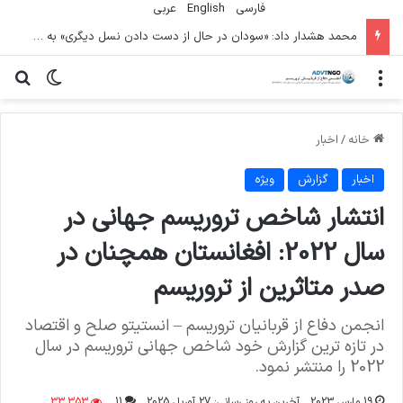
فارسی
English
عربي
محمد هشدار داد: «سودان در حال از دست دادن نسل دیگری» به دلیل جنگ است
منو
تغییر پو
جس
خانه
/
اخبار
اخبار
گزارش
ویژه
انتشار شاخص تروریسم جهانی در
سال 2022: افغانستان همچنان در
صدر متاثرین از تروریسم
انجمن دفاع از قربانیان تروریسم – انستیتو صلح و اقتصاد
در تازه ترین گزارش خود شاخص جهانی تروریسم در سال
2022 را منتشر نمود.
19 مارس 2023
آخرین به روز رسانی: 27 آوریل 2025
11
33,353