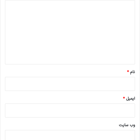
د
ی
د
گ
ا
ه
*
نام
*
ایمیل
*
وب‌ سایت