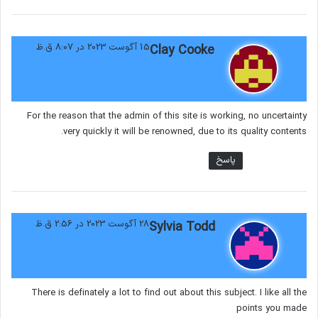
گ
15 آگوست 2023 در 8:07 ق.ظ
Clay Cooke
ف
ت
:
For the reason that the admin of this site is working, no uncertainty
very quickly it will be renowned, due to its quality contents.
پاسخ
گ
28 آگوست 2023 در 2:56 ق.ظ
Sylvia Todd
ف
ت
:
There is definately a lot to find out about this subject. I like all the
points you made