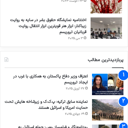
26 آگوست 2023
اختتامیه نمایشگاه حقوق بشر در سایه به روایت
زیباکنار: ابزار هنر قویترین ابزار انتقال روایت
قربانیان تروریسم
3 می 2025
پربازدیدترین مطالب
اعتراف وزیر دفاع پاکستان به همکاری با غرب در
ایجاد تروریسم
27 آوریل 2025
نماینده سابق ترکیه: پ.ک.ک و زیرشاخه هایش تحت
حمایت امریکا و اسرائیل هستند
29 جولای 2025
روزنامه‌نگار و فیلمساز روس: حمله اسرائیل به