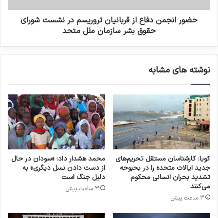
میزان 58 درصد کاهش یافته ، بیشترین تاثیر را از
تروریسم داشته است.
حضور انجمن دفاع از قربانیان تروریسم در نشست شورای
حقوق بشر سازمان ملل متحد
کشنده ترین گروه تروریستی در سال 2022 گروه
داعش و شبکه های وابسته به آن بوده است. پس از
نوشته های مشابه
آن نیز گروه تروریستی الشباب سومالی، ارتش
آزادیبخش بلوچستان و جماعت نصرت الاسلام و
المسلمین بوده اند.
حملات تروریستی در سال 2022کشنده تر شده و به
کوبا: کارشناسان مستقل تحریم‌های
محمد هشدار داد: «سودان در حال
طور متوسط 1.7 نفر در هر حمله تروریستی در سال
جدید ایالات متحده را در بحبوحه
از دست دادن نسل دیگری» به
تشدید بحران انسانی محکوم
دلیل جنگ است
2022 به قتل رسیده ، در حالیکه در سال 2021 این
می‌کنند
3 ساعت پیش
رقم در حدود 1.3 کشته بوده است. این اولین بار در
3 ساعت پیش
پنج سال گذشته است که این رقم افزایش یافته