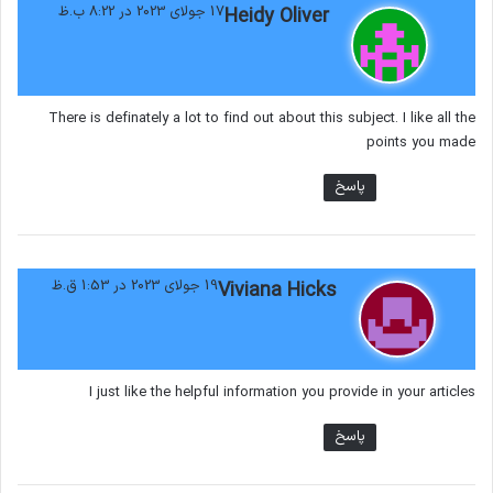
گ
17 جولای 2023 در 8:22 ب.ظ
Heidy Oliver
ف
ت
:
There is definately a lot to find out about this subject. I like all the
points you made
پاسخ
گ
19 جولای 2023 در 1:53 ق.ظ
Viviana Hicks
ف
ت
:
I just like the helpful information you provide in your articles
پاسخ