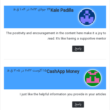
گ
24 جولای 2023 در 1:04 ق.ظ
Kale Padilla
ف
ت
:
The positivity and encouragement in the content here make it a joy to
read. It’s like having a supportive mentor.
پاسخ
گ
15 آگوست 2023 در 3:05 ق.ظ
CashApp Money
ف
ت
:
I just like the helpful information you provide in your articles
پاسخ