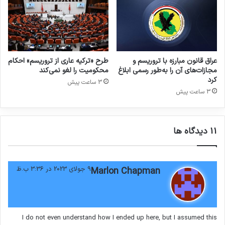
است.
نزاعات خشونت بار اصلیترین علت های تروریسم
بوده و بیش از 88 درصد از حملات و 98 درصد از
عراق قانون مبارزه با تروریسم و
طرح «ترکیه عاری از تروریسم» احکام
مجازات‌های آن را به‌طور رسمی ابلاغ
محکومیت را لغو نمی‌کند
مرگ های ناشی از تروریسم در سال 2022 در
کرد
3 ساعت پیش
3 ساعت پیش
کشورهای درگیر نزاعات صورت گرفته است. تمامی ده
کشور با بیشترین تاثیرپذیری از تروریسم در سال
2022 در کشورهایی رخ داده که درگیر نزاعات
‫11 دیدگاه ها
مسلحانه بوده اند. حملات تروریستی در این کشورها،
بیش از هفت برابر کشورهای غیردرگیر نزاعات
گ
9 جولای 2023 در 3:36 ب.ظ
Marlon Chapman
ف
مسلحانه، کشنده تر هستند.
ت
:
I do not even understand how I ended up here, but I assumed this