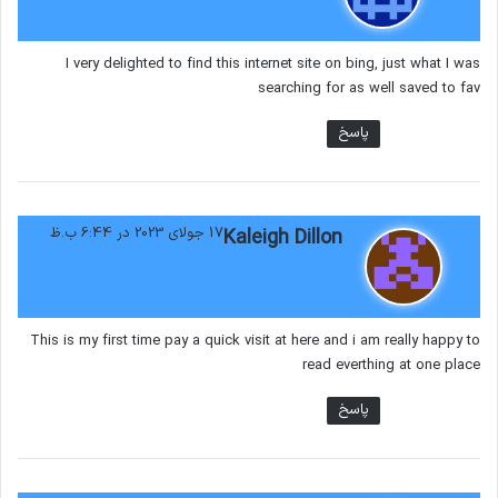
ت
:
I very delighted to find this internet site on bing, just what I was
searching for as well saved to fav
پاسخ
گ
17 جولای 2023 در 6:44 ب.ظ
Kaleigh Dillon
ف
ت
:
This is my first time pay a quick visit at here and i am really happy to
read everthing at one place
پاسخ