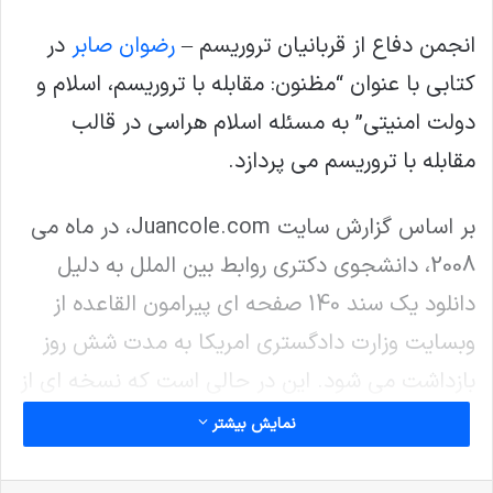
انجمن دفاع از قربانیان تروریسم –
رضوان صابر
در
کتابی با عنوان “مظنون: مقابله با تروریسم، اسلام و
دولت امنیتی” به مسئله اسلام هراسی در قالب
مقابله با تروریسم می پردازد.
بر اساس گزارش سایت Juancole.com، در ماه می
2008، دانشجوی دکتری روابط بین الملل به دلیل
دانلود یک سند 140 صفحه ای پیرامون القاعده از
وبسایت وزارت دادگستری امریکا به مدت شش روز
بازداشت می شود. این در حالی است که نسخه ای از
این سند در دیگر سایتهای آنلاین قابل خریداری بود.
نمایش بیشتر
یک متخصص مبارزه با تروریسم و شورش با نام رود