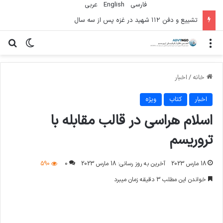
فارسی
English
عربي
تشییع و دفن ۱۱۲ شهید در غزه پس از سه سال
منو
تغییر پو
جس
خانه
/
اخبار
اخبار
کتاب
ویژه
اسلام هراسی در قالب مقابله با
تروریسم
18 مارس 2023
آخرین به روز رسانی: 18 مارس 2023
0
590
خواندن این مطلب 3 دقیقه زمان میبرد