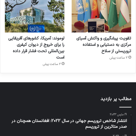
تقویت پیشگیری و واکنش آسیای
لوموند: آمریکا، کشورهای آفریقایی
مرکزی به دستیابی و استفاده
را برای خروج از دیوان کیفری
تروریستی از سلاح
بین‌المللی تحت فشار قرار داده
است
2 ساعت پیش
2 ساعت پیش
مطالب پر بازدید
19 مارس 2023
انتشار شاخص تروریسم جهانی در سال 2022: افغانستان همچنان در
صدر متاثرین از تروریسم