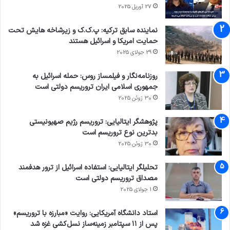
27 آوریل 2025
هشام یزه نیز در مقدمه این کتاب می نویسد،
نماینده سابق ترکیه: پ.ک.ک و زیرشاخه هایش تحت
خواندن این کتاب برای هر کسی که می خواهد درکی
حمایت امریکا و اسرائیل هستند
از زندگی یک مسلمان در بریتانیای قرن بیست و یکم
29 جولای 2025
داشته باشد، ضروری است.
روزنامه‌نگار و فیلمساز روس: حمله اسرائیل به
جمهوری اسلامی ایران تروریسم دولتی است
30 ژوئن 2025
اسلام هراسی
القاعده
انگلیس
پژوهشگر ایتالیایی: تروریسم رژیم صهیونیستی
بازداشت
بریتانیا
تروریسم
بدترین نوع تروریسم است
30 ژوئن 2025
کپی لینک
تحلیلگر ایتالیایی: استفاده اسرائیل از ترور هدفمند
مصداق تروریسم دولتی است
1 جولای 2025
استاد دانشگاه آمریکایی: روایت «مبارزه با تروریسم»
پس از ۱۱ سپتامبر زمینه‌ساز نسل‌کشی غزه شد