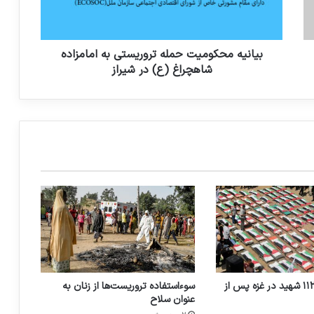
همکاری بین‌المللی با توجه به تکامل تهدید
تروریسم حیاتی است
بیانیه محکومیت حمله تروریستی به امامزاده
همدستی با تروریسم به نام گزارشگری پیرامون
شاهچراغ (ع) در شیراز
آن
سازمان ملل نام اسرائیل را به خاطر کشتار
کودکان غزه در لیست سیاه قرار خواهد داد
اعتراف داعش به مشارکت در جنگ یمن
تشییع و دفن ۱۱۲ شهید در غزه پس از
سوءاستفاده تروریست‌ها از زنان به
عنوان سلاح