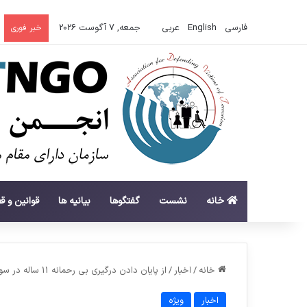
فارسی
English
عربي
جمعه, 7 آگوست 2026
خبر فوری
خانه
نشست
گفتگوها
بیانیه ها
قوانین و ق
خانه
/
اخبار
/
از پایان دادن درگیری بی رحمانه 11 ساله در سوریه حمایت کنید
اخبار
ویژه