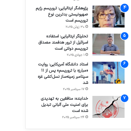
پژوهشگر ایتالیایی: تروریسم رژیم
صهیونیستی بدترین نوع
تروریسم است
30 ژوئن 2025
تحلیلگر ایتالیایی: استفاده
اسرائیل از ترور هدفمند مصداق
تروریسم دولتی است
1 جولای 2025
استاد دانشگاه آمریکایی: روایت
«مبارزه با تروریسم» پس از ۱۱
سپتامبر زمینه‌ساز نسل‌کشی غزه
شد
17 سپتامبر 2025
خدابنده: منافقین به تهدیدی
برای امنیت ملی آلبانی تبدیل
شده است
24 سپتامبر 2025