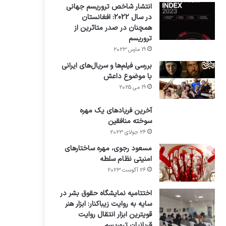
انتشار شاخص تروریسم جهانی
در سال 2022: افغانستان
همچنان در صدر متاثرین از
تروریسم
19 مارس 2023
بررسی فیلم‌ها و سریال‌های ایرانی
با موضوع داعش
19 می 2025
آخرین فریادهای یک مهره
سوخته منافقین
26 جولای 2023
مسعود رجوی، مهره ساختارهای
امنیتی نظام سلطه
26 آگوست 2023
اختتامیه نمایشگاه حقوق بشر در
سایه به روایت زیباکنار: ابزار هنر
قویترین ابزار انتقال روایت
قربانیان تروریسم