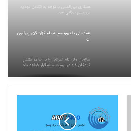
همدستی با تروریسم به نام گزارشگری پیرامون
به خاطر
آن
 سیاه
سازمان ملل نام اسرائیل را به خاطر کشتار
کودکان غزه در لیست سیاه قرار خواهد داد
اعتراف داعش به مشارکت در جنگ یمن
سازمان ملل: “اسرائیل” با سلاح گرسنگی در
غزه مرتکب جنایت جنگی می‌شود
محکومیت حادثه تروریستی لاهور پاکستان