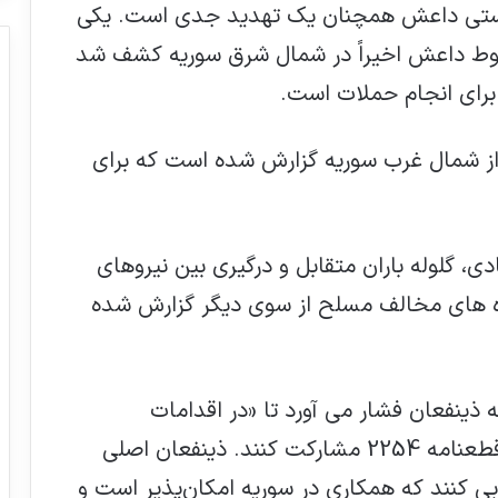
وریستی داعش همچنان یک تهدید جدی است. یکی
 سقوط داعش اخیراً در شمال شرق سوریه کشف شد
برای انجام حملات است.
ز شمال غرب سوریه گزارش شده است که برای
، گلوله باران متقابل و درگیری بین نیروهای
وه های مخالف مسلح از سوی دیگر گزارش شده
همکاری بین‌المللی با توجه به تکامل تهدید
تروریسم حیاتی است
 ذینفعان فشار می آورد تا «در اقدامات
اعتمادسازی گام به گام» در جهت پیشبرد قطعنامه 2254 مشارکت کنند. ذینفعان اصلی
یابی کنند که همکاری در سوریه امکان‌پذیر است و
همدستی با تروریسم به نام گزارشگری پیرامون