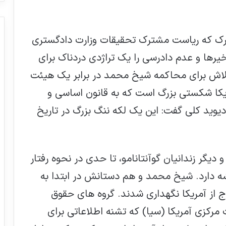
یورك که ریاست مشترك تحقیقات وزارت دادگستری
ین تاخیرها و عدم دادرسی را یک تراژدی دردناك برای
تلاش برای محاکمه شیخ محمد در برابر یک هیئت
یکا شکستی بزرگ است که به قانون اساسی و
یوید کلی گفت: این یک لکه ننگ بزرگ در تاریخ
یگر زندانیان گوآنتانامو، تا حدی در نحوه رفتار
 با او پس از بازداشتش در 2003 ریشه دارد. شیخ محمد و هم دستانش در ابتدا به
 از آمریکا نگهداری شدند. گروه های حقوق
مرکزی آمریکا (سیا) که تشنه اطلاعاتی برای