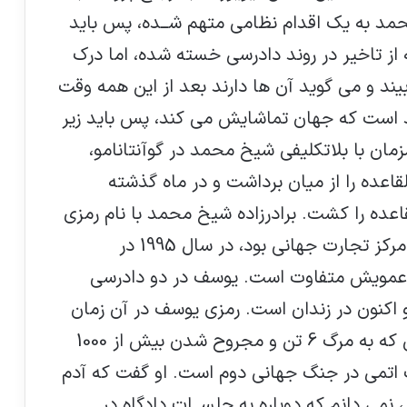
مد به یک اقدام نظامی متهم شــده، پس باید
از تاخیر در روند دادرسی خسته شده، اما درك
یند و می گوید آن ها دارند بعد از این همه وقت
ند است که جهان تماشایش می کند، پس باید زیر
ان با بلاتکلیفی شیخ محمد در گوآنتانامو،
الدن، رهبر القاعده را از میان برداشت و در ماه گذشته
اعده را کشت. برادرزاده شیخ محمد با نام رمزی
یوسف که از طراحان بمب گذاری 1993 در مرکز تجارت جهانی بود، در سال 1995 در
آثار برگزیده جشنواره نقاشی حقوق بشر در
سایه
ا عمویش متفاوت است. یوسف در دو دادرسی
اکنون در زندان است. رمزی یوسف در آن زمان
نشنیدن صدای قربانیان تروریسم، جامعه
گفت که بمب گذاری در مرکز تجارت جهانی که به مرگ 6 تن و مجروح شدن بیش از 1000
بین المللی را در مقابله با تروریسم ناکارآمد
ساخته است
ب اتمی در جنگ جهانی دوم است. او گفت که آدم
می دانم که دوباره به جلســات دادگاه در