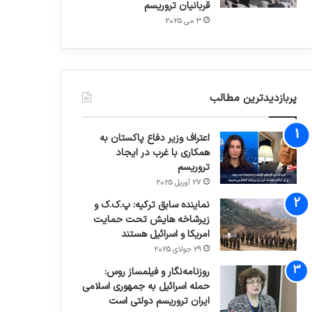
قربانیان تروریسم
3 می 2025
پربازدیدترین مطالب
اعتراف وزیر دفاع پاکستان به
همکاری با غرب در ایجاد
تروریسم
27 آوریل 2025
نماینده سابق ترکیه: پ.ک.ک و
زیرشاخه هایش تحت حمایت
امریکا و اسرائیل هستند
29 جولای 2025
روزنامه‌نگار و فیلمساز روس:
حمله اسرائیل به جمهوری اسلامی
ایران تروریسم دولتی است