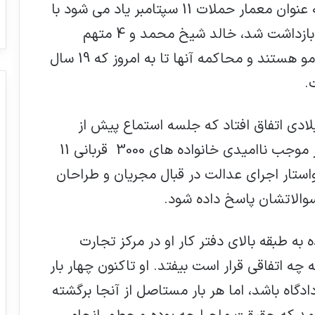
یکم مارس 2003 ، خالد شیخ محمد که به عنوان معمار حملات 11 سپتامبر یاد می شود با
کمک عوامل اطلاعاتی آمریکا در پاکستان بازداشت شد، خالد شیخ محمد و 4 متهم
بازداشت شده تا به امروز در زندان گوآنتانامو هستند و محاکمه آنها تا به امروز که 19 سال
.
ادی اتفاق افتاد که جلسه استماع پیش از
محاکمه در اوایل پاییز، لغو شد. این تاخیر موجب ناامیدی خانواده های 3000 قربانی 11
ستار اجرای عدالت در قبال مجریان و طراحان
ی القاعده به طبقه بالای دفتر کار او در مرکز تجارت
ه اتفاقی قرار است بیفتد. او تاکنون چهار بار
دادگاه باشد، اما هر بار مستاصل از آنجا برگشته