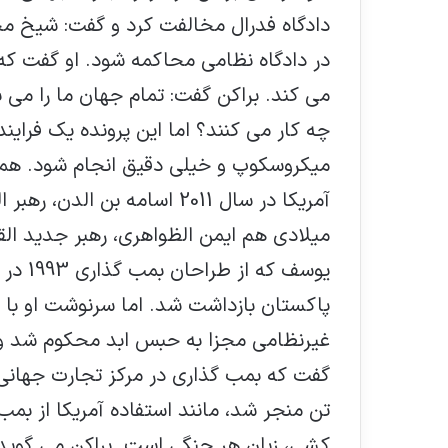
دادگاه فدرال مخالفت کرد و گفت: شیخ مح
در دادگاه نظامی محاکمه شود. او گفت که 
می کند. براکن گفت: تمام جهان ما را می ب
چه کار می کنند؟ اما این پرونده یک فرای
میکروسکوپ و خیلی دقیق انجام شود. همزم
آمریکا در سال 2011 اسامه بن 
میلادی هم ایمن الظواهری، رهبر جدید الق
پاکستان بازداشت شد. اما سرنوشت او ب
غیرنظامی مجزا به حبس ابد محکوم شد و 
تن منجر شد، مانند استفاده آمریکا از بم
کشی، زبان هر جنگی است. براکن می گوید، ن