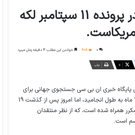
دیوید کلی: دادرسی در پرونده 11 سپتامبر لکه
آمریکاست.
0
608
خواندن این مطلب 4 دقیقه زمان میبرد
X
چاپ
رش پایگاه خبری ان بی سی جستجوی جهانی برای
بازداشت سومین چهره برجسته القاعده 18 ماه به طول انجامید، اما امروز پس از گذشت 19
کرر همراه شده است، که از نظر منتقدان
یسم است.