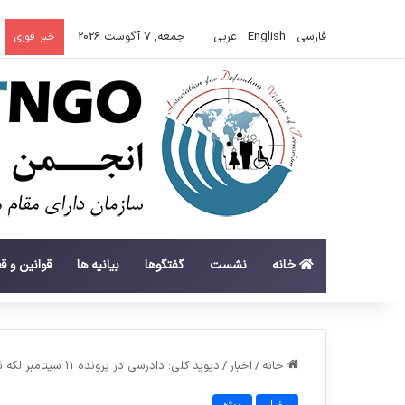
فارسی
English
عربي
جمعه, 7 آگوست 2026
خبر فوری
خانه
نشست
گفتگوها
بیانیه ها
قوانین و ق
خانه
/
اخبار
/
دیوید کلی: دادرسی در پرونده 11 سپتامبر لکه ننگ بزرگی در تاریخ آمریکاست.