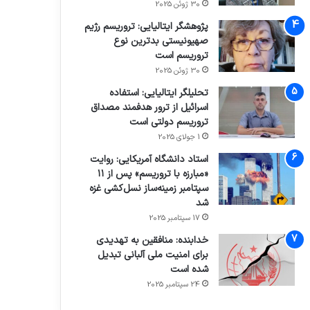
30 ژوئن 2025
پژوهشگر ایتالیایی: تروریسم رژیم
صهیونیستی بدترین نوع
تروریسم است
30 ژوئن 2025
تحلیلگر ایتالیایی: استفاده
اسرائیل از ترور هدفمند مصداق
تروریسم دولتی است
1 جولای 2025
استاد دانشگاه آمریکایی: روایت
«مبارزه با تروریسم» پس از ۱۱
سپتامبر زمینه‌ساز نسل‌کشی غزه
شد
17 سپتامبر 2025
خدابنده: منافقین به تهدیدی
برای امنیت ملی آلبانی تبدیل
شده است
24 سپتامبر 2025