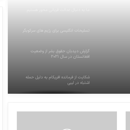
تسلیحات انگلیسی برای رژیم های سرکوبگر
گزارش دیدبان حقوق بشر از وضعیت
افغانستان در سال 2021
حور
شکایت از فرمانده افریکام به دلیل حمله
اشتباه در لیبی
یمن – 2022- رنج عظیم بشردوستانه
معامله ی مرگ با تسلیحات صهیونیستی
ما به دنبال عدالت قربانی محور هستیم