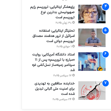
پژوهشگر ایتالیایی: تروریسم رژیم
صهیونیستی بدترین نوع
تروریسم است
30 ژوئن 2025
تحلیلگر ایتالیایی: استفاده
اسرائیل از ترور هدفمند مصداق
تروریسم دولتی است
1 جولای 2025
استاد دانشگاه آمریکایی: روایت
«مبارزه با تروریسم» پس از ۱۱
سپتامبر زمینه‌ساز نسل‌کشی غزه
شد
17 سپتامبر 2025
خدابنده: منافقین به تهدیدی
برای امنیت ملی آلبانی تبدیل
شده است
24 سپتامبر 2025