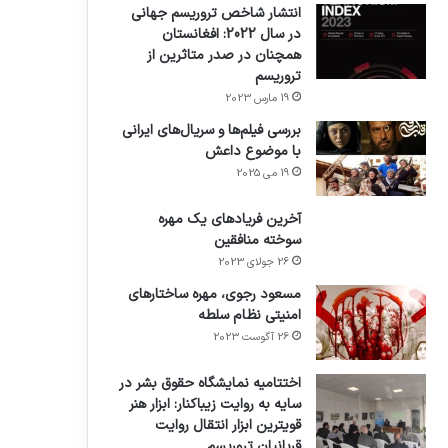
انتشار شاخص تروریسم جهانی
در سال 2022: افغانستان
همچنان در صدر متاثرین از
تروریسم
19 مارس 2023
بررسی فیلم‌ها و سریال‌های ایرانی
با موضوع داعش
19 می 2025
آخرین فریادهای یک مهره
سوخته منافقین
26 جولای 2023
مسعود رجوی، مهره ساختارهای
امنیتی نظام سلطه
26 آگوست 2023
اختتامیه نمایشگاه حقوق بشر در
سایه به روایت زیباکنار: ابزار هنر
قویترین ابزار انتقال روایت
قربانیان تروریسم