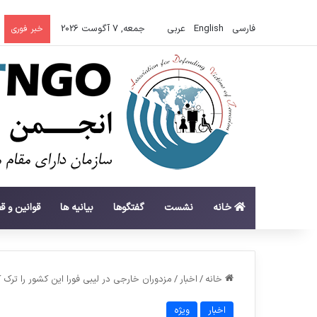
فارسی
English
عربي
جمعه, 7 آگوست 2026
خبر فوری
خانه
نشست
گفتگوها
بیانیه ها
قوانین و ق
خانه
/
اخبار
/
مزدوران خارجی در لیبی فورا این کشور را ترک ک
اخبار
ویژه