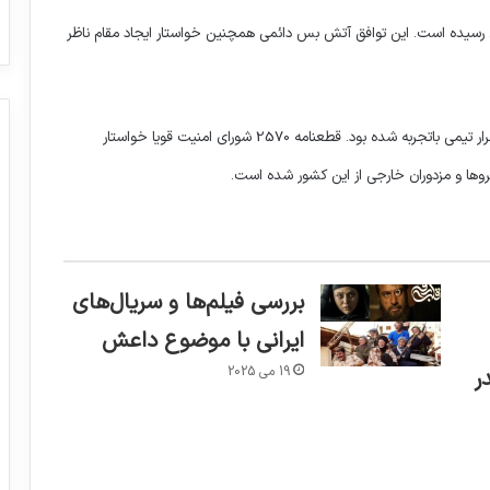
 رسیده است. این توافق آتش بس دائمی همچنین خواستار ایجاد مقام ناظر
در ماه فوریه، شورای امنیت نامه به دبیر کل ارسال و خواستار استقرار تیمی باتجربه شده بود. قطعنامه 2570 شورای امنیت قویا خواستار
ها و مزدوران خارجی از این کشور شده است.
یمن – 2022- رنج عظیم بشردوستانه
بررسی فیلم‌ها و سریال‌های
معامله ی مرگ با تسلیحات صهیونیستی
ایرانی با موضوع داعش
19 می 2025
ر
ما به دنبال عدالت قربانی محور هستیم
تسلیحات انگلیسی برای رژیم های سرکوبگر