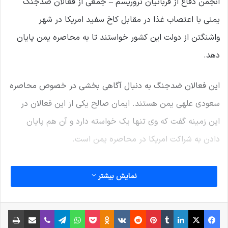
انجمن دفاع از قربانیان تروریسم – جمعی از فعالان ضدجنگ
یمنی با اعتصاب غذا در مقابل کاخ سفید امریکا در شهر
واشنگتن از دولت این کشور خواستند تا به محاصره یمن پایان
دهد.
این فعالان ضدجنگ به دنبال آگاهی بخشی در خصوص محاصره
سعودی علهی یمن هستند. ایمان صالح یکی از این فعالان در
این زمینه گفت که وی تنها یک خواسته دارد و آن هم پایان
دادن به شراکت امریکا در محاصره یمن است.
صالح ادامه داد: محاصره امری خشونت آمیز است. بیرحمی و
نمایش بیشتر
غیرانسان دوستانه است. ما از بزرگترین بحران بشردوستانه در
جهان صحبت م یکنیم. یمن فقیرترین کشور در جهان عرب و
فیس بوک
X
لینکدین
‫تامبلر
‫پین‌ترست
‫رددیت
‫VKontakte
پاکت
واتس آپ
‫Odnoklassniki
تلگرام
وایبر
اشتراک گذاری از طریق ایمیل
چاپ
یکی از فقیرترین کشورهای جهان است. این محاصره جنگی این