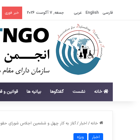
فارسی
English
عربي
جمعه, 7 آگوست 2026
خبر فوری
خانه
نشست
گفتگوها
بیانیه ها
قوانین و ق
خانه
/
اخبار
/
آغاز به کار چهل و ششمین اجلاس شورای حقوق
اخبار
ویژه