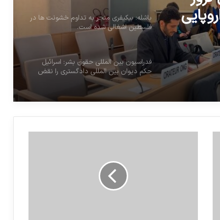
روپایی
باشله: بیکیفری منجر به تداوم خشونت ها در
فلسطین اشغالی شده است.
فدراسیون بین المللی حقوق بشر: اسرائیل
حکم دیوان بین المللی دادگستری را نقض
نموده است
تصویب معاهده در راستای همکاری قضایی
جهانی در موضوع جنایت جنگی
بیش از 4.5 میلیون نفر قربانی جنگ های
پس از حادثه تروریستی یازده سپتامبر
نشست شورای حقوق بشر سازمان ملل،
گوترش: حقوق بشر در حال خفه شدن است