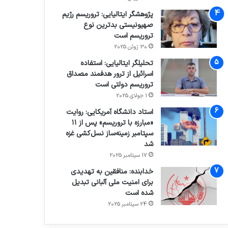
پژوهشگر ایتالیایی: تروریسم رژیم
صهیونیستی بدترین نوع
تروریسم است
30 ژوئن 2025
تحلیلگر ایتالیایی: استفاده
اسرائیل از ترور هدفمند مصداق
تروریسم دولتی است
1 جولای 2025
استاد دانشگاه آمریکایی: روایت
«مبارزه با تروریسم» پس از ۱۱
سپتامبر زمینه‌ساز نسل‌کشی غزه
شد
17 سپتامبر 2025
خدابنده: منافقین به تهدیدی
برای امنیت ملی آلبانی تبدیل
شده است
24 سپتامبر 2025