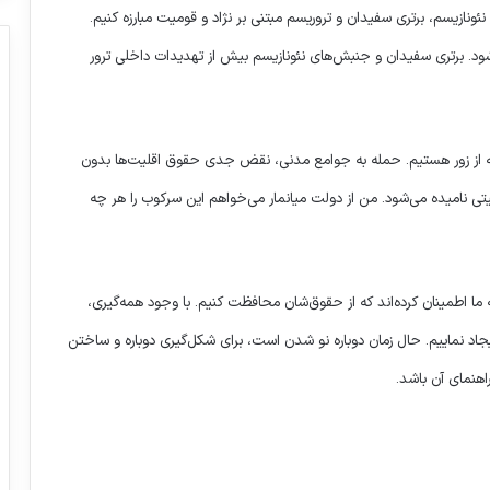
ونازیسم، برتری سفیدان و تروریسم مبتنی بر نژاد و قومیت مبارزه کنیم.
ود. برتری سفیدان و جنبش‌های نئونازیسم بیش از تهدیدات داخلی ترور
مانه از زور هستیم. حمله به جوامع مدنی، نقض جدی حقوق اقلیت‌ها بدون
ی نامیده می‌شود. من از دولت میانمار می‌خواهم این سرکوب را هر چه
نشست شورای حقوق بشر سازمان ملل،
گوترش: حقوق بشر در حال خفه شدن است
ما اطمینان کرده‌اند که از حقوق‌شان محافظت کنیم. با وجود همه‌گیری،
اعتراض خانواده‌های شهدای ترور ایران به
یجاد نماییم. حال زمان دوباره نو شدن است، برای شکل‌گیری دوباره و ساختن
حمایت دولت‌های اروپایی از گروه‌های
تروریستی
اهنمای آن باشد.
باشله: بیکیفری منجر به تداوم خشونت ها در
فلسطین اشغالی شده است.