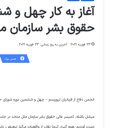
آغاز به کار چهل و 
حقوق بشر سازمان مل
23 فوریه 2021
آخرین به روز رسانی: 23 فوریه 2021
فیس بوک
انجمن دفاع از قربانیان تروریسم – چهل و ششمین دوره شورای حقو
میشل باشله، کمیسر عالی حقوق بشر سازمان ملل متحد در جلسه
دست آوردیم. همه گیری کرونا نقاب از واقعیات مرگبار تبعیض، ن