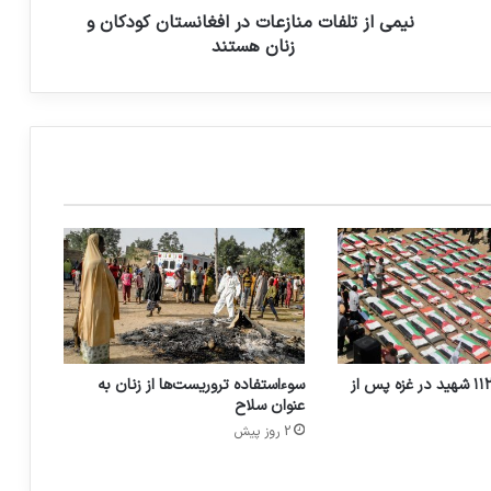
نیمی از تلفات منازعات در افغانستان کودکان و
اعتراض خانواده‌های شهدای ترور ایران به
زنان هستند
حمایت دولت‌های اروپایی از گروه‌های
تروریستی
باشله: بیکیفری منجر به تداوم خشونت ها در
فلسطین اشغالی شده است.
فدراسیون بین المللی حقوق بشر: اسرائیل
حکم دیوان بین المللی دادگستری را نقض
نموده است
تشییع و دفن ۱۱۲ شهید در غزه پس از
سوءاستفاده تروریست‌ها از زنان به
عنوان سلاح
2 روز پیش