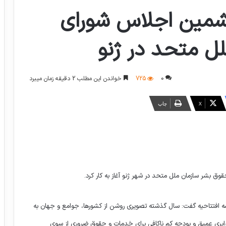
ششمین اجلاس شورای
ل متحد در ژنو
0
725
خواندن این مطلب 2 دقیقه زمان میبرد
X
چاپ
ق بشر سازمان ملل متحد در شهر ژنو آغاز به کار کرد.
 افتتاحیه گفت: سال گذشته تصویری روشن از کشورها، جوامع و جهان به
ابرابری عمیق و بودجه کم ناکافی برای خدمات و حقوق ضروری از سوی