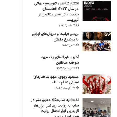
انتشار شاخص تروریسم جهانی
در سال 2022: افغانستان
همچنان در صدر متاثرین از
تروریسم
19 مارس 2023
بررسی فیلم‌ها و سریال‌های ایرانی
با موضوع داعش
19 می 2025
آخرین فریادهای یک مهره
سوخته منافقین
26 جولای 2023
مسعود رجوی، مهره ساختارهای
امنیتی نظام سلطه
26 آگوست 2023
اختتامیه نمایشگاه حقوق بشر در
سایه به روایت زیباکنار: ابزار هنر
قویترین ابزار انتقال روایت
قربانیان تروریسم