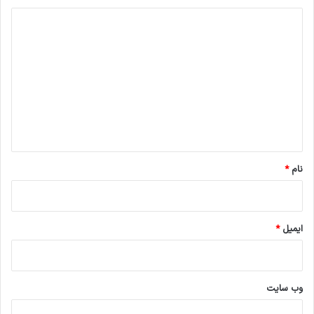
د
ی
د
گ
ا
ه
*
نام
*
ایمیل
*
وب‌ سایت