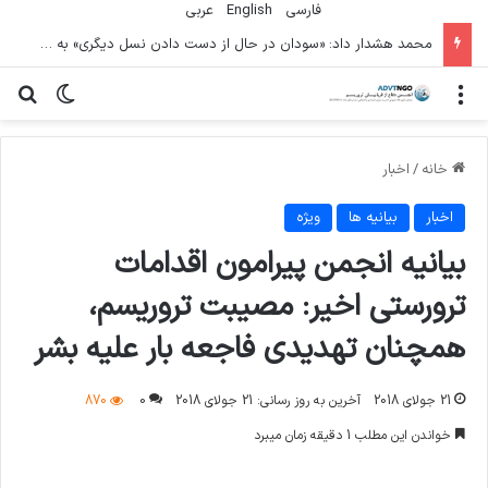
فارسی
English
عربي
محمد هشدار داد: «سودان در حال از دست دادن نسل دیگری» به دلیل جنگ است
منو
تغییر پو
جس
خانه
/
اخبار
اخبار
بیانیه ها
ویژه
بیانیه انجمن پیرامون اقدامات
ترورستی اخیر: مصیبت تروریسم،
همچنان تهدیدی فاجعه بار علیه بشر
21 جولای 2018
آخرین به روز رسانی: 21 جولای 2018
0
870
خواندن این مطلب 1 دقیقه زمان میبرد