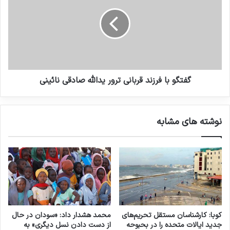
نوشته های مشابه
انتشار شاخص تروریسم جهانی در
سال 2022: افغانستان همچنان در
صدر متاثرین از تروریسم
گفتگو با فرزند قربانی ترور یدالله صادقی نائینی
19 مارس 2023
بررسی فیلم‌ها و سریال‌های ایرانی با
نوشته های مشابه
موضوع داعش
19 می 2025
تروریسم در عراق
حملات تروریستی در پاکستان
کپی لینک
کوبا: کارشناسان مستقل تحریم‌های
محمد هشدار داد: «سودان در حال
جدید ایالات متحده را در بحبوحه
از دست دادن نسل دیگری» به