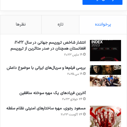
روی شما می‌گذارد. او دو نتیجه می‌گیرد؛ «بعضی از
افرادی که اکنون تروریست نامیده می‌شوند، قبلا به
پرخواننده
تازه
نظرها
نام مبارز آزادی لقب گرفته بودند». نتیجه دوم که
آقای الیان هم با آن موافق است اینکه «در دهه
انتشار شاخص تروریسم جهانی در سال 2022:
هشتاد میلادی غرب حامی هر فردی بود که ضد رژیم
افغانستان همچنان در صدر متاثرین از تروریسم
ایران مبارزه می‌کرد.»
19 مارس 2023
بررسی فیلم‌ها و سریال‌های ایرانی با موضوع داعش
19 می 2025
تروریست پناهنده
علی معتمدی
کلاهی
کلاهی در هلند
آخرین فریادهای یک مهره سوخته منافقین
26 جولای 2023
کپی لینک
مسعود رجوی، مهره ساختارهای امنیتی نظام سلطه
26 آگوست 2023