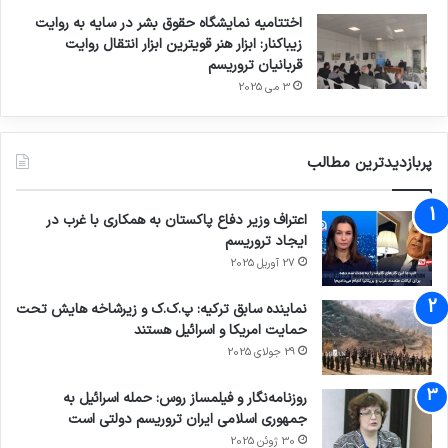
اختتامیه نمایشگاه حقوق بشر در سایه به روایت
زیباکنار: ابزار هنر قویترین ابزار انتقال روایت
قربانیان تروریسم
3 می 2025
پربازدیدترین مطالب
اعتراف وزیر دفاع پاکستان به همکاری با غرب در
ایجاد تروریسم
27 آوریل 2025
نماینده سابق ترکیه: پ.ک.ک و زیرشاخه هایش تحت
حمایت امریکا و اسرائیل هستند
29 جولای 2025
روزنامه‌نگار و فیلمساز روس: حمله اسرائیل به
جمهوری اسلامی ایران تروریسم دولتی است
30 ژوئن 2025