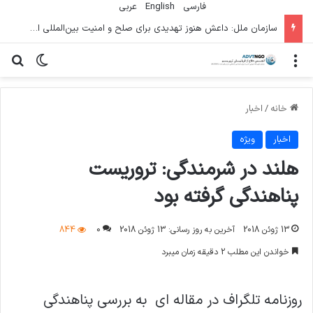
فارسی
English
عربي
سازمان ملل: داعش هنوز تهدیدی برای صلح و امنیت بین‌المللی است
منو
تغییر پو
جس
خانه
/
اخبار
اخبار
ویژه
هلند در شرمندگی: تروریست
پناهندگی گرفته بود
13 ژوئن 2018
آخرین به روز رسانی: 13 ژوئن 2018
0
844
خواندن این مطلب 2 دقیقه زمان میبرد
روزنامه تلگراف در مقاله ای به بررسی پناهندگی