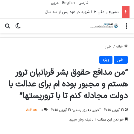
فارسی
English
عربي
تشییع و دفن ۱۱۲ شهید در غزه پس از سه سال
منو
تغییر پو
جس
خانه
/
اخبار
اخبار
ویژه
“من مدافع حقوق بشر قربانیان ترور
هستم و مجبور بوده ام برای عدالت با
دولت مجادله کنم تا با تروریستها”
21 آوریل 2018
آخرین به روز رسانی: 21 آوریل 2018
0
803
خواندن این مطلب 2 دقیقه زمان میبرد