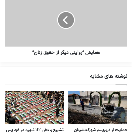
تروریسم در سراسر جهان، می توانم تأیید کنم که
برخورد دولت انگلستان با قربانیان تروریسم نسبتا
یکی از بدترین شرایط در جهان است.
نوشته های مشابه
همایش “روایتی دیگر از حقوق زنان”
انتشار شاخص تروریسم جهانی در
سال 2022: افغانستان همچنان در
نوشته های مشابه
صدر متاثرین از تروریسم
19 مارس 2023
بررسی فیلم‌ها و سریال‌های ایرانی با
موضوع داعش
19 می 2025
حمایت از تروریسم شهرک‌نشینان
تشییع و دفن ۱۱۲ شهید در غزه پس