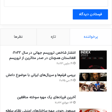
شد؛ ما پنج برنامه را بیش از دو سال تهیه کرده ایم.
پس از حادثه تروریستی ۷/۷ در لندن، قربانیان بعد از
اینکه از دسترسی به درمان NHS خوداری شدند به
تایلند برای برخی درمان حیاتی پزشکی سفر کردند ،
پرخواننده
تازه
نظرها
در حالی که وزارت کار و بازنشستگی به شدت از ارائه
برخی مزایا نیز خوداری می کرد.
انتشار شاخص تروریسم جهانی در سال 2022:
افغانستان همچنان در صدر متاثرین از تروریسم
19 مارس 2023
حقوق بشر قربانیان تروریسم
بررسی فیلم‌ها و سریال‌های ایرانی با موضوع داعش
حقوق بشر و قربانیان ترور
19 می 2025
کپی لینک
آخرین فریادهای یک مهره سوخته منافقین
26 جولای 2023
مسعود رجوی، مهره ساختارهای امنیتی نظام سلطه