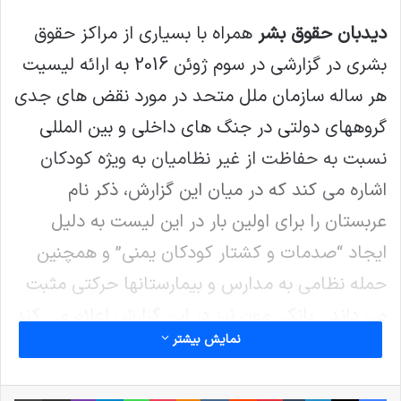
دیدبان حقوق بشر
همراه با بسیاری از مراکز حقوق
بشری در گزارشی در سوم ژوئن 2016 به ارائه لیسیت
هر ساله سازمان ملل متحد در مورد نقض های جدی
گروههای دولتی در جنگ های داخلی و بین المللی
نسبت به حفاظت از غیر نظامیان به ویژه کودکان
اشاره می کند که در میان این گزارش، ذکر نام
عربستان را برای اولین بار در این لیست به دلیل
ایجاد “صدمات و کشتار کودکان یمنی” و همچنین
حمله نظامی به مدارس و بیمارستانها حرکتی مثبت
می داند. بانکی مون نیز در این گزارش اعلام می کند
نمایش بیشتر
که نسبت به شدت چنین اقداماتی “شوکه” شدم.
نیروهای درگیر در این کشور که شامل نیروهای هوثی
فیس بوک
X
لینکدین
‫تامبلر
‫پین‌ترست
‫رددیت
‫VKontakte
پاکت
واتس آپ
‫Odnoklassniki
تلگرام
وایبر
اشتراک گذاری از طریق ایمیل
چاپ