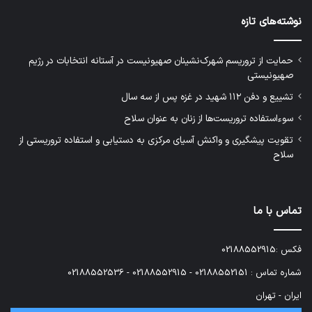
نوشته‌های تازه
حمایت از تروریسم شهرک‌نشینان صهیونیست در آستانه انتخابات در رژیم
صهیونیستی
تشییع و دفن ۱۱۲ شهید در غزه پس از سه سال
سوءاستفاده تروریست‌ها از زنان به عنوان سلاح
تقویت پیشگیری و واکنش آسیای مرکزی به دستیابی و استفاده تروریستی از
سلاح
تماس با ما
فکس :02188552915
شماره تماس : 02188552151 - 02188552915 - 02188552536
ایران - تهران