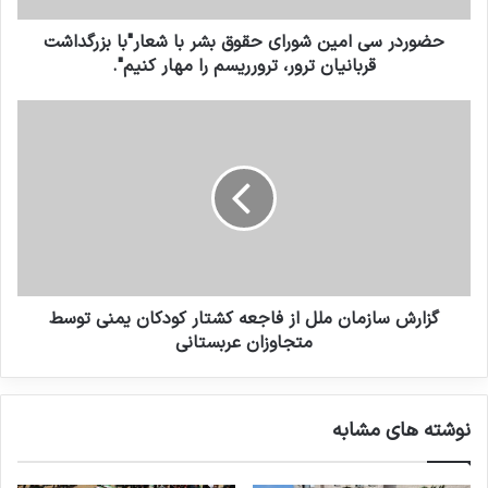
انتشار شاخص تروریسم جهانی در
حضوردر سی امین شورای حقوق بشر با شعار"با بزرگداشت
سال 2022: افغانستان همچنان در
قربانیان ترور، ترورریسم را مهار کنیم".
صدر متاثرین از تروریسم
19 مارس 2023
بررسی فیلم‌ها و سریال‌های ایرانی با
موضوع داعش
19 می 2025
گزارش سازمان ملل از فاجعه کشتار کودکان یمنی توسط
متجاوزان عربستانی
کپی لینک
نوشته های مشابه