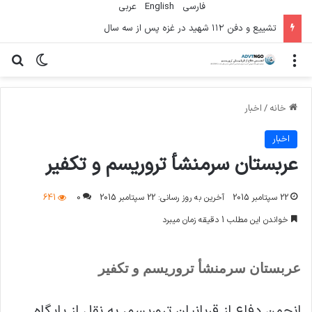
فارسی
English
عربي
تشییع و دفن ۱۱۲ شهید در غزه پس از سه سال
منو
تغییر پو
جس
خانه
/
اخبار
اخبار
عربستان سرمنشأ تروریسم و تکفیر
22 سپتامبر 2015
آخرین به روز رسانی: 22 سپتامبر 2015
0
641
خواندن این مطلب 1 دقیقه زمان میبرد
عربستان سرمنشأ تروریسم و تکفیر
انجمن دفاع از قربانیان تروریسم، به نقل از پایگاه