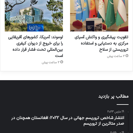
تقویت پیشگیری و واکنش آسیای
لوموند: آمریکا، کشورهای آفریقایی
مرکزی به دستیابی و استفاده
را برای خروج از دیوان کیفری
تروریستی از سلاح
بین‌المللی تحت فشار قرار داده
است
2 ساعت پیش
2 ساعت پیش
مطالب پر بازدید
19 مارس 2023
انتشار شاخص تروریسم جهانی در سال 2022: افغانستان همچنان در
صدر متاثرین از تروریسم
19 می 2025