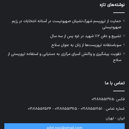
نوشته‌های تازه
حمایت از تروریسم شهرک‌نشینان صهیونیست در آستانه انتخابات در رژیم
صهیونیستی
تشییع و دفن ۱۱۲ شهید در غزه پس از سه سال
سوءاستفاده تروریست‌ها از زنان به عنوان سلاح
تقویت پیشگیری و واکنش آسیای مرکزی به دستیابی و استفاده تروریستی از
سلاح
تماس با ما
فکس :02188552915
شماره تماس : 02188552151 - 02188552915 - 02188552536
ایران - تهران
advt.ngo@gmail.com