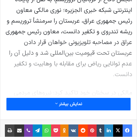
اینترنتی شبکه خبری الجزیره؛ نوری مالکی معاون
رئیس جمهوری عراق، عربستان را سرمنشأ تروریسم و
ریشه تندروی و تکفیر دانست، معاون رئیس جمهوری
عراق در مصاحبه تلویزیونی خواهان قرار دادن
عربستان تحت قیومیت بین‌المللی شد و دلیل آن را
عدم توانایی ریاض برای مقابله با وهابیت و تکفیر
دانست.
مالکی در سخنان خود تاکید کرد: نیروهای مردمی
توطئه برخی طرف‌ها را که با تجمع در چادرهای
نمایش بیشتر
تحصن فتنه ایجاد می‌کردند ناکام گذاشتند. همچنین
اراده محکم دولت و رزمندگان مقاوم مانع سقوط
فیس بوک
X
لینکدین
‫تامبلر
‫پین‌ترست
‫رددیت
‫VKontakte
پاکت
واتس آپ
‫Odnoklassniki
تلگرام
وایبر
اشتراک گذاری از طریق ایمیل
چاپ
بغداد به دست تروریست‌ها شد.