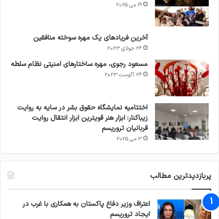
19 می 2025
آخرین فریادهای یک مهره سوخته منافقین
26 جولای 2023
مسعود رجوی، مهره ساختارهای امنیتی نظام سلطه
26 آگوست 2023
اختتامیه نمایشگاه حقوق بشر در سایه به روایت
زیباکنار: ابزار هنر قویترین ابزار انتقال روایت
قربانیان تروریسم
3 می 2025
پربازدیدترین مطالب
اعتراف وزیر دفاع پاکستان به همکاری با غرب در
ایجاد تروریسم