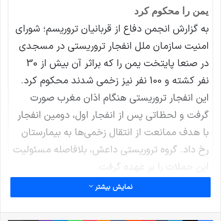
يمن را محکوم کرد
به گزارش انجمن دفاع از قربانیان تروریسم؛ شوراي
امنيت سازمان ملل انفجار تروريستي در مسجدي
در صنعا پايتخت يمن را که براثر آن بيش از 30
نفر کشته و 100 نفر نيز زخمي شدند محکوم کرد.
این انفجار تروریستی هنگام اذان مغرب صورت
گرفت و لحظاتی پس از انفجار اول، دومین انفجار
با هدف ممانعت از انتقال زخمی‌ها به بیمارستان
رخ داد. گروه تروریستی داعش، بلافاصله مسئولیت
این حملات را بر عهده گرفت.
در حمله ای دیگر دو تن از کارکنان کميته بين
نمایش بیشتر
المللي صليب سرخ در يمن به دست تروریستها
کشته شدند که شوراي امنيت سازمان ملل متحد
فیس بوک
X
لینکدین
‫تامبلر
‫پین‌ترست
‫رددیت
‫VKontakte
پاکت
واتس آپ
‫Odnoklassniki
تلگرام
وایبر
اشتراک گذاری از طریق ایمیل
چاپ