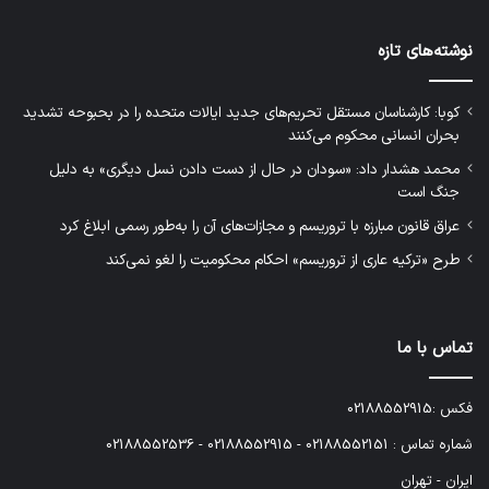
نوشته‌های تازه
کوبا: کارشناسان مستقل تحریم‌های جدید ایالات متحده را در بحبوحه تشدید
بحران انسانی محکوم می‌کنند
محمد هشدار داد: «سودان در حال از دست دادن نسل دیگری» به دلیل
جنگ است
عراق قانون مبارزه با تروریسم و مجازات‌های آن را به‌طور رسمی ابلاغ کرد
طرح «ترکیه عاری از تروریسم» احکام محکومیت را لغو نمی‌کند
تماس با ما
فکس :02188552915
شماره تماس : 02188552151 - 02188552915 - 02188552536
ایران - تهران