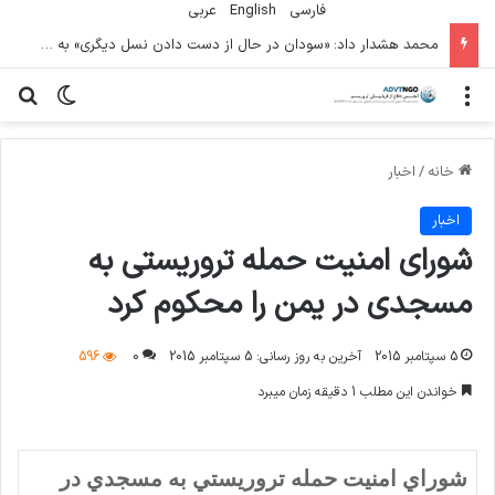
فارسی
English
عربي
محمد هشدار داد: «سودان در حال از دست دادن نسل دیگری» به دلیل جنگ است
منو
تغییر پو
جس
خانه
/
اخبار
اخبار
شوراي امنيت حمله تروريستي به
مسجدي در يمن را محکوم کرد
5 سپتامبر 2015
آخرین به روز رسانی: 5 سپتامبر 2015
0
596
خواندن این مطلب 1 دقیقه زمان میبرد
شوراي امنيت حمله تروريستي به مسجدي در