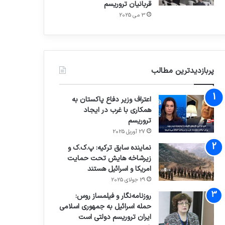
قربانیان تروریسم
3 می 2025
پربازدیدترین مطالب
اعتراف وزیر دفاع پاکستان به
همکاری با غرب در ایجاد
تروریسم
27 آوریل 2025
نماینده سابق ترکیه: پ.ک.ک و
زیرشاخه هایش تحت حمایت
امریکا و اسرائیل هستند
29 جولای 2025
روزنامه‌نگار و فیلمساز روس:
حمله اسرائیل به جمهوری اسلامی
ایران تروریسم دولتی است