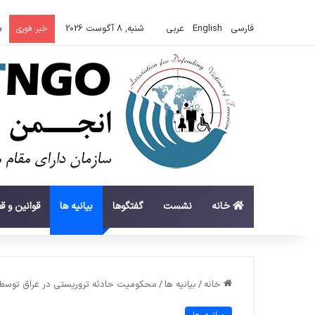
فارسی
English
عربي
شنبه, 8 آگوست 2026
م
خبر فوری
خانه
نشست
گفتگوها
بیانیه ها
قوانین و ق
خانه
/
بیانیه ها
/
محکومیت حادثه تروریستی در عراق توسط