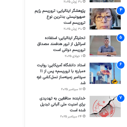
30 ژوئن 2025
پژوهشگر ایتالیایی: تروریسم رژیم
صهیونیستی بدترین نوع
تروریسم است
30 ژوئن 2025
تحلیلگر ایتالیایی: استفاده
اسرائیل از ترور هدفمند مصداق
تروریسم دولتی است
1 جولای 2025
استاد دانشگاه آمریکایی: روایت
«مبارزه با تروریسم» پس از ۱۱
سپتامبر زمینه‌ساز نسل‌کشی غزه
شد
17 سپتامبر 2025
خدابنده: منافقین به تهدیدی
برای امنیت ملی آلبانی تبدیل
شده است
24 سپتامبر 2025