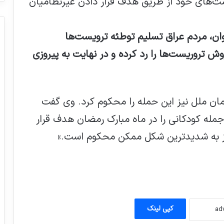
ست‌های خود از طریق هدف قرار دادن غیرنظامیان
اوان، مردم عراق تسلیم توطئه ترویست‌ها
ش تروریست‌ها را رد کرده و در نهایت به پیروزی
ن ملل نیز این حمله را محکوم کرد. وی گفت
 جمله کودکانی را در ماه مبارک رمضان هدف قرار
همایش دانش آموزی «من دادخواه توام»
برگزار شد: روزی خواهد رسید که طومار
نگیز به شدیدترین شکل ممکن محکوم است.»
مظلومیت کودکان غزه، طومار ظالمان را
خواهد پیچید
هزاران آواره سوری به کشورشان بازگشتند
بخشیدن تروریست ها توهین به قربانیان
کپی لینک
تروریسم است