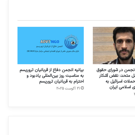
بخشیدن تروریست ها توهین به قربانیان
تروریسم است
جانباز انفجار تروریستی هفتم تیر: فرانسه
توجهی به طرح شکایت از منافقین نکرد
انجمن در شورای حقوق
بیانیه انجمن دفاع از قربانیان تروریسم
ل متحد: نقض آشکار
به مناسبت روز بین‌المللی یادبود و
ملات اسرائیل به
احترام به قربانیان تروریسم
 اسلامی ایران
21 آگوست 2025