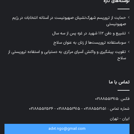
نوشته‌های تازه
حمایت از تروریسم شهرک‌نشینان صهیونیست در آستانه انتخابات در رژیم
صهیونیستی
تشییع و دفن ۱۱۲ شهید در غزه پس از سه سال
سوءاستفاده تروریست‌ها از زنان به عنوان سلاح
تقویت پیشگیری و واکنش آسیای مرکزی به دستیابی و استفاده تروریستی از
سلاح
تماس با ما
فکس :02188552915
شماره تماس : 02188552151 - 02188552915 - 02188552536
ایران - تهران
advt.ngo@gmail.com