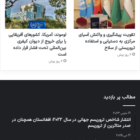
تقویت پیشگیری و واکنش آسیای
لوموند: آمریکا، کشورهای آفریقایی
مرکزی به دستیابی و استفاده
را برای خروج از دیوان کیفری
تروریستی از سلاح
بین‌المللی تحت فشار قرار داده
است
2 روز پیش
2 روز پیش
مطالب پر بازدید
19 مارس 2023
انتشار شاخص تروریسم جهانی در سال 2022: افغانستان همچنان در
صدر متاثرین از تروریسم
19 می 2025