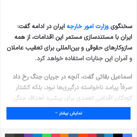
سخنگوی
وزارت امور خارجه
ایران در ادامه گفت:
ایران با مستندسازی مستمر این اقدامات، از همه
سازوکارهای حقوقی و بین‌المللی برای تعقیب عاملان
و آمران این جنایات استفاده خواهد کرد.
اسماعیل بقائی گفت، آنچه در جریان جنگ رخ داد
صرفاً پیامد ناخواسته درگیری‌ها نبود، بلکه کشتار
کودکان اقدامی تعمدی برای پیشبرد اهداف جنگی
متجاوزان به شمار می‌رفت.
نمایش بیشتر
نوشته های مشابه
فیس بوک
X
لینکدین
‫تامبلر
‫پین‌ترست
‫رددیت
‫VKontakte
پاکت
واتس آپ
‫Odnoklassniki
تلگرام
وایبر
اشتراک گذاری از طریق ایمیل
چاپ