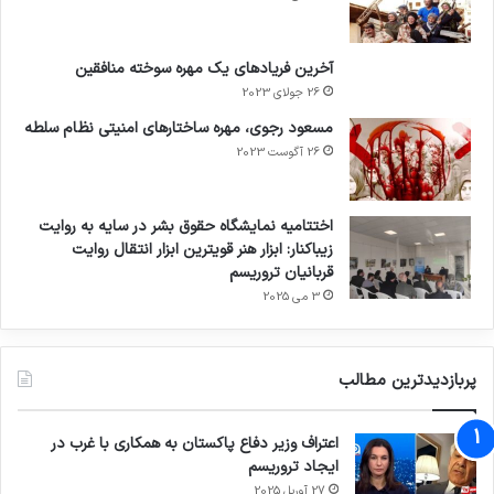
آخرین فریادهای یک مهره سوخته منافقین
26 جولای 2023
مسعود رجوی، مهره ساختارهای امنیتی نظام سلطه
26 آگوست 2023
اختتامیه نمایشگاه حقوق بشر در سایه به روایت
زیباکنار: ابزار هنر قویترین ابزار انتقال روایت
قربانیان تروریسم
3 می 2025
پربازدیدترین مطالب
اعتراف وزیر دفاع پاکستان به همکاری با غرب در
ایجاد تروریسم
27 آوریل 2025