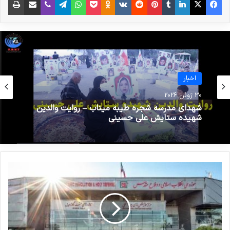
انتشار شاخص تروریسم جهانی در
سال 2022: افغانستان همچنان در
صدر متاثرین از تروریسم
19 مارس 2023
اخبار
بررسی فیلم‌ها و سریال‌های ایرانی با
اخبار
30 ژوئن 2026
موضوع داعش
25 می 2026
19 می 2025
شهدای مدرسه شجره طیبه میناب – روایت والدین
شهیده ستایش علی حسینی
درس میناب در رشت، حمایت مردم از اثر هنری
حسین آقائی پور
اسماعیل بقائی
میناب
کپی لینک