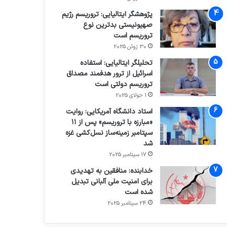
پژوهشگر ایتالیایی: تروریسم رژیم
صهیونیستی بدترین نوع
تروریسم است
30 ژوئن 2025
تحلیلگر ایتالیایی: استفاده
اسرائیل از ترور هدفمند مصداق
تروریسم دولتی است
1 جولای 2025
استاد دانشگاه آمریکایی: روایت
«مبارزه با تروریسم» پس از ۱۱
سپتامبر زمینه‌ساز نسل‌کشی غزه
شد
17 سپتامبر 2025
خدابنده: منافقین به تهدیدی
برای امنیت ملی آلبانی تبدیل
شده است
24 سپتامبر 2025