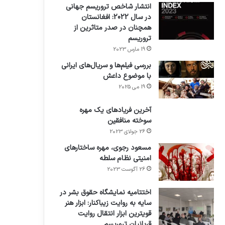
انتشار شاخص تروریسم جهانی
در سال 2022: افغانستان
همچنان در صدر متاثرین از
تروریسم
19 مارس 2023
بررسی فیلم‌ها و سریال‌های ایرانی
با موضوع داعش
19 می 2025
آخرین فریادهای یک مهره
سوخته منافقین
26 جولای 2023
مسعود رجوی، مهره ساختارهای
امنیتی نظام سلطه
26 آگوست 2023
اختتامیه نمایشگاه حقوق بشر در
سایه به روایت زیباکنار: ابزار هنر
قویترین ابزار انتقال روایت
قربانیان تروریسم