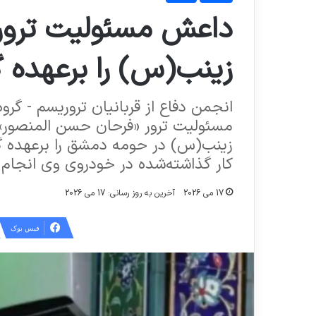
داعش مسئولیت ترو
زینب(س) را برعهده 
انجمن دفاع از قربانیان تروریسم - گروه
مسئولیت ترور «فرحان حسن المنصور
زینب(س) در حومه دمشق را برعهده گر
کار گذاشته‌شده در خودروی وی انجام
17 می 2026
آخرین به روز رسانی: 17 می 2026
فیس بوک