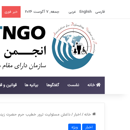
فارسی
English
عربي
جمعه, 7 آگوست 2026
خبر فوری
خانه
نشست
گفتگوها
بیانیه ها
قوانین و ق
خانه
/
اخبار
/
داعش مسئولیت ترور خطیب حرم حضرت زینب
اخبار
ویژه