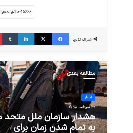
فیس بوک
X
لینکدین
‫تا
اشتراک گذاری
مطالعه بعدی
اخبار
27 سپتامبر 2025
هشدار سازمان ملل متحد ه
به تمام شدن زمان برای