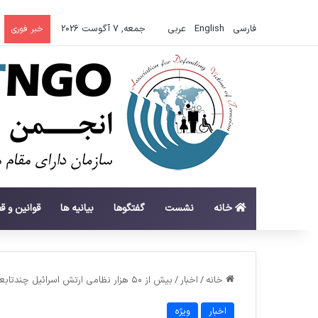
فارسی
English
عربي
جمعه, 7 آگوست 2026
خبر فوری
خانه
نشست
گفتگوها
بیانیه ها
قوانین و ق
خانه
/
اخبار
/
بیش از ۵۰ هزار نظامی ارتش اسرائیل چندتابعیتی هستند
اخبار
ویژه