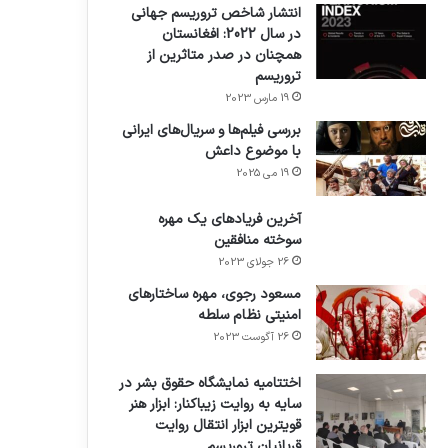
انتشار شاخص تروریسم جهانی
در سال 2022: افغانستان
همچنان در صدر متاثرین از
تروریسم
19 مارس 2023
بررسی فیلم‌ها و سریال‌های ایرانی
با موضوع داعش
19 می 2025
آخرین فریادهای یک مهره
سوخته منافقین
26 جولای 2023
مسعود رجوی، مهره ساختارهای
امنیتی نظام سلطه
26 آگوست 2023
اختتامیه نمایشگاه حقوق بشر در
سایه به روایت زیباکنار: ابزار هنر
قویترین ابزار انتقال روایت
قربانیان تروریسم