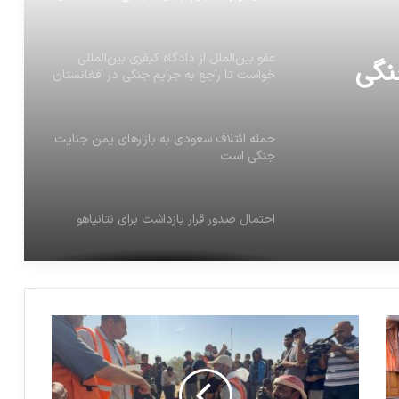
عفو بین‌الملل از دادگاه کیفری بین‌المللی
نگی
خواست تا راجع به جرایم جنگی در افغانستان
تحقیقات کند
حمله ائتلاف سعودی به بازارهای یمن جنایت
جنگی است
احتمال صدور قرار بازداشت برای نتانیاهو
انتقاد تند شیخ الازهر از سکوت مرگبار
جهانیان در برابر جنایات جنگی اسرائیل
حمایت از تروریسم شهرک‌نشینان
صهیونیست در آستانه انتخابات در رژیم
صهیونیستی