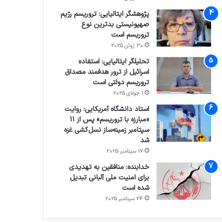
پژوهشگر ایتالیایی: تروریسم رژیم
صهیونیستی بدترین نوع
تروریسم است
30 ژوئن 2025
تحلیلگر ایتالیایی: استفاده
اسرائیل از ترور هدفمند مصداق
تروریسم دولتی است
1 جولای 2025
استاد دانشگاه آمریکایی: روایت
«مبارزه با تروریسم» پس از ۱۱
سپتامبر زمینه‌ساز نسل‌کشی غزه
شد
17 سپتامبر 2025
خدابنده: منافقین به تهدیدی
برای امنیت ملی آلبانی تبدیل
شده است
24 سپتامبر 2025