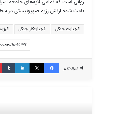
روانی است که تمامی لایه‌های جامعه اسرا
باعث شده ارتش رژیم صهیونیستی در سطح د
جنایت جنگی
جنایتکار جنگی
رژی
فیس بوک
X
لینکدین
‫تا
اشتراک گذاری
مطالعه بعدی