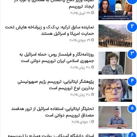
اعتراف وزیر دفاع پاکستان به همکاری با غرب در
ایجاد تروریسم
وی تصریح کرد: سازمان منافقین ۳ نوع همکاری با
27 آوریل 2025
رژیم بعث عراق داشته که این در صفحات ۲۴۹ تا
نماینده سابق ترکیه: پ.ک.ک و زیرشاخه هایش تحت
۲۸۲ از کیفرخواست مندرج است. یک گونه
حمایت امریکا و اسرائیل هستند
همکاری‌های نظامی از اخذ تسلیحات بوده تا اینکه
29 جولای 2025
انبار‌های بمب‌های شیمیایی در مقر اشرف قرار داشته
روزنامه‌نگار و فیلمساز روس: حمله اسرائیل به
و اسنادش نیز وجود دارد. دوم همکاری‌های اطلاعاتی
جمهوری اسلامی ایران تروریسم دولتی است
30 ژوئن 2025
بوده مثل تخلیه تلفنی، شنود، اطلاع‎رسانی، مکان
پژوهشگر ایتالیایی: تروریسم رژیم صهیونیستی
اصابت بمب‌ها و موشک‌های رژیم بعث عراق توسط
بدترین نوع تروریسم است
ستاد داخله گروهک تروریستی منافقین و سومین
30 ژوئن 2025
مدل همکاری آنها نیز مباشرت در جنایات گسترده
تحلیلگر ایتالیایی: استفاده اسرائیل از ترور هدفمند
مثل همین عملیات فروغ جاویدان و آفتاب بوده
مصداق تروریسم دولتی است
1 جولای 2025
است.
استاد دانشگاه آمریکایی: روایت «مبارزه با تروریسم»