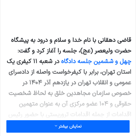
قاضی دهقانی با نام خدا و سلام و درود به پیشگاه
حضرت ولیعصر (عج)، جلسه را آغاز کرد و گفت:
چهل و ششمین جلسه دادگاه
در شعبه ۱۱ کیفری یک
استان تهران، برابر با کیفرخواست واصله از دادسرای
عمومی و انقلاب تهران در یازدهم آذر ۱۴۰۴ در
خصوص سازمان مجاهدین خلق به لحاظ شخصیت
حقوقی و ۱۰۴ عضو مرکزی آن به عنوان متهمین
اقدامات از جمله اقدامات تروریستی با حضور رئیس
دادگاه و مستشاران، نماینده دادستان، وکیل شاکی،
نمایش بیشتر
وکلای متهمین در جلسه دادگاه آغاز می‌شود.