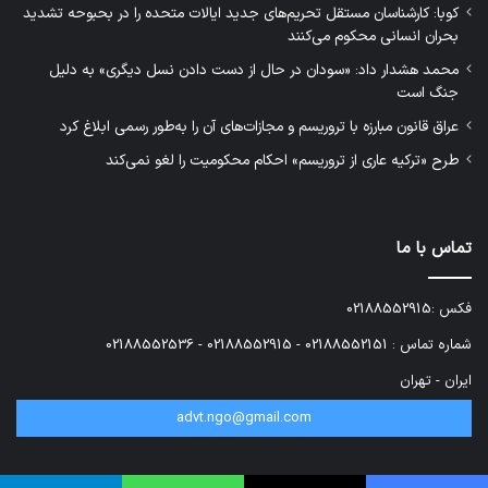
کوبا: کارشناسان مستقل تحریم‌های جدید ایالات متحده را در بحبوحه تشدید
بحران انسانی محکوم می‌کنند
محمد هشدار داد: «سودان در حال از دست دادن نسل دیگری» به دلیل
جنگ است
عراق قانون مبارزه با تروریسم و مجازات‌های آن را به‌طور رسمی ابلاغ کرد
طرح «ترکیه عاری از تروریسم» احکام محکومیت را لغو نمی‌کند
تماس با ما
فکس :02188552915
شماره تماس : 02188552151 - 02188552915 - 02188552536
ایران - تهران
advt.ngo@gmail.com