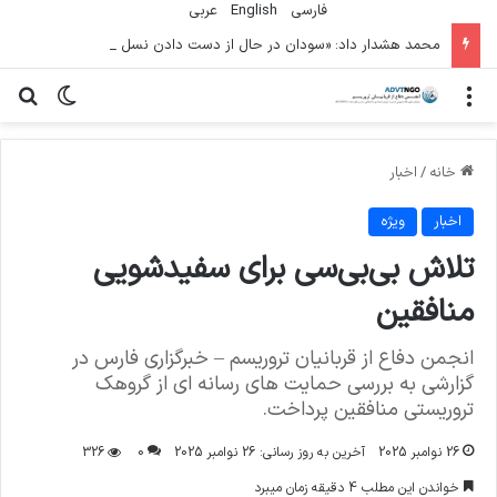
فارسی
English
عربي
محمد هشدار داد: «سودان در حال از دست دادن نسل دیگری» به دلیل جنگ است
منو
تغییر پو
جس
خانه
/
اخبار
اخبار
ویژه
تلاش بی‌بی‌سی برای سفیدشویی
منافقین
انجمن دفاع از قربانیان تروریسم – خبرگزاری فارس در
گزارشی به بررسی حمایت های رسانه ای از گروهک
تروریستی منافقین پرداخت.
26 نوامبر 2025
آخرین به روز رسانی: 26 نوامبر 2025
0
326
خواندن این مطلب 4 دقیقه زمان میبرد