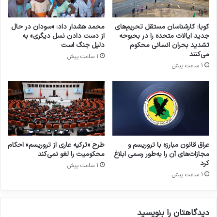
با پیروزی انقلاب ۱۳۵۷، گروه تروریستی منافقین
کوبا: کارشناسان مستقل تحریم‌های
محمد هشدار داد: «سودان در حال
کوشید در ساختار جدید سیاسی نفوذ کند و نقشی
جدید ایالات متحده را در بحبوحه
از دست دادن نسل دیگری» به
تشدید بحران انسانی محکوم
دلیل جنگ است
تعیین‌کننده به دست آورد؛ تلاشی که با مقاومت
می‌کنند
1 ساعت پیش
نیروهای انقلابی و بی‌نتیجه ماندن رقابت‌های
1 ساعت پیش
سیاسی، ناکام ماند. از سال ۱۳۶۰ و پس از عزل
ابوالحسن بنی‌صدر از ریاست‌جمهوری، این گروه
تروریستی به‌همراه او مسیر مبارزه مسلحانه و
اقدامات خشونت‌آمیز را در پیش گرفت. رجوی و
عراق قانون مبارزه با تروریسم و
طرح «ترکیه عاری از تروریسم» احکام
بنی‌صدر در مرداد همان سال از کشور گریختند و در
مجازات‌های آن را به‌طور رسمی ابلاغ
محکومیت را لغو نمی‌کند
کرد
۱۳۶۵ با سفر مسعود رجوی به بغداد، همکاری آشکار
1 ساعت پیش
1 ساعت پیش
منافقین با صدام حسین—در بحبوحه جنگ ایران و
عراق—رسمیت یافت. این همکاری نقطه اوج فاصله
دیدگاهتان را بنویسید