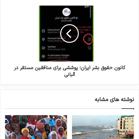
گروه تروریستی منافقین در سال ۱۳۴۴ به‌دست
جمعی از اعضای نهضت آزادی با هدف مبارزه
مسلحانه علیه حکومت پهلوی بنیان‌گذاری شد.
ساختاری که در ابتدا خود را «اسلامی–انقلابی»
معرفی می‌کرد، تنها چند سال بعد ضربه‌ای سنگین
متحمل شد؛ در سال ۱۳۵۰ اغلب بنیان‌گذاران و
کانون حقوق بشر ایران؛ پوششی برای منافقین مستقر در
اعضای اصلی آن توسط ساواک دستگیر و اعدام
آلبانی
شدند. خلأ ناشی از این ضربه، سازمان را در سال
۱۳۵۴ وارد مسیر تازه‌ای کرد؛ جریانی که با تغییر
نوشته های مشابه
ایدئولوژی رسمی به مارکسیسم، موجب شکاف
داخلی و تصفیه‌های خونین درون‌سازمانی شد و نقطه
عطفی در فروپاشی هویت اولیه گروه به شمار می‌رود.