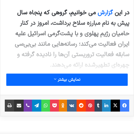
در این
گزارش
می خوانیم، گروهی که پنجاه سال
پیش به نام مبارزه سلاح برداشت، امروز در کنار
حامیان رژیم پهلوی و با پشت‌گرمی اسرائیل علیه
ایران فعالیت می‌کند؛ رسانه‌هایی مانند بی‌بی‌سی
سابقه فعالیت تروریستی آن‌ها را نادیده گرفته و
چهره‌ای تطهیرشده ارائه می‌دهند.
نمایش بیشتر
نوشته های مشابه
فیس بوک
X
لینکدین
‫تامبلر
‫پین‌ترست
‫رددیت
‫VKontakte
پاکت
واتس آپ
‫Odnoklassniki
تلگرام
وایبر
اشتراک گذاری از طریق ایمیل
چاپ
انتشار شاخص تروریسم جهانی در
سال 2022: افغانستان همچنان در
صدر متاثرین از تروریسم
19 مارس 2023