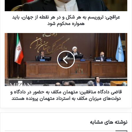
انتشار شاخص تروریسم جهانی در
عراقچی: تروریسم به هر شکل و در هر نقطه از جهان، باید
سال 2022: افغانستان همچنان در
همواره محکوم شود
صدر متاثرین از تروریسم
19 مارس 2023
بررسی فیلم‌ها و سریال‌های ایرانی با
موضوع داعش
19 می 2025
در حالی که سایر شرکت‌های چندملیتی در سال ۲۰۱۲
قاضی دادگاه منافقین: متهمان مکلف به حضور در دادگاه و
دولت‌های میزبان مکلف به استرداد متهمان پرونده هستند
سوریه را ترک کردند، لافارژ در آن زمان فقط کارمندان
خارجی خود را خارج کرد و سوری‌ها را تا سپتامبر
نوشته های مشابه
۲۰۱۴ که داعش کنترل منطقه‌ای که کارخانه در آن