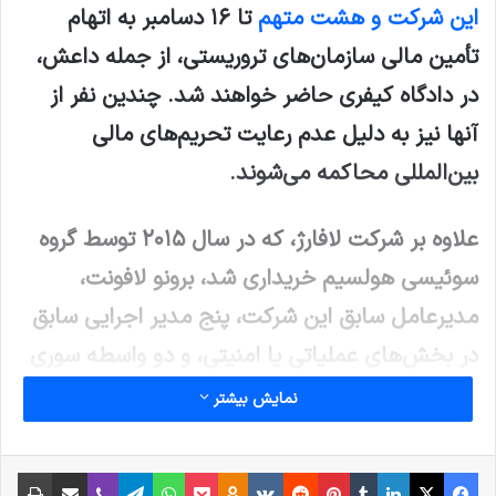
این شرکت و هشت متهم
تا ۱۶ دسامبر به اتهام
تأمین مالی سازمان‌های تروریستی، از جمله داعش،
در دادگاه کیفری حاضر خواهند شد. چندین نفر از
آنها نیز به دلیل عدم رعایت تحریم‌های مالی
بین‌المللی محاکمه می‌شوند.
علاوه بر شرکت لافارژ، که در سال ۲۰۱۵ توسط گروه
سوئیسی هولسیم خریداری شد، برونو لافونت،
مدیرعامل سابق این شرکت، پنج مدیر اجرایی سابق
در بخش‌های عملیاتی یا امنیتی، و دو واسطه سوری
که یکی از آنها تحت تعقیب بین‌المللی است، در
نمایش بیشتر
دادگاه حاضر خواهند شد.
فیس بوک
X
لینکدین
‫تامبلر
‫پین‌ترست
‫رددیت
‫VKontakte
پاکت
واتس آپ
‫Odnoklassniki
تلگرام
وایبر
اشتراک گذاری از طریق ایمیل
چاپ