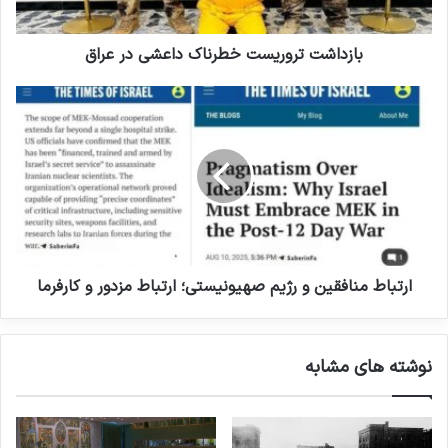
مشترک فرهنگی استوار باشند.
بازداشت تروریست خطرناک داعشی در عراق
نوشته های مشابه
انتشار شاخص تروریسم جهانی در
سال 2022: افغانستان همچنان در
صدر متاثرین از تروریسم
19 مارس 2023
بررسی فیلم‌ها و سریال‌های ایرانی با
ارتباط منافقین و رژیم صهیونیستی؛ ارتباط مزدور و کارفرما
موضوع داعش
19 می 2025
نوشته های مشابه