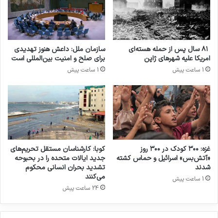
وی در ادامه، بر نقش فرهنگ مقاومت و آموزش‌های
همگانی در ایجاد امنیت فرهنگی و جلوگیری از نفوذ
افراط‌گرایان و تروریست‌ها تأکید کرد و گفت: در کنار
۸۱ سال پس از حمله هسته‌ای
سازمان ملل: داعش هنوز تهدیدی
امریکا علیه شهرهای ژاپن
برای صلح و امنیت بین‌المللی است
ارتقای فناوری‌های نوین، باید فرهنگ مقاومت،
1 ساعت پیش
1 ساعت پیش
همبستگی، و اعتماد ملی در قالب برنامه‌های
فرهنگی، آموزشی و رسانه‌ای به‌صورت پیوسته نهادینه
گردد. سرمایه‌گذاری در آموزش‌های پیشرفته،
بهره‌گیری از فناوری‌های نوین در تحلیل داده‌های
اطلاعاتی، و توسعه شبکه‌های تحلیل و پایش مرزی،
غزه: ۳۰۰ کودک در ۳۰۰ روز
کوبا: کارشناسان مستقل تحریم‌های
«آتش‌بس» اسرائیل و حماس کشته
جدید ایالات متحده را در بحبوحه
جذب نیروهای انسانی و پژوهشگران، پایه‌های اصلی
شدند
تشدید بحران انسانی محکوم
می‌کنند
1 ساعت پیش
کاهش خسارات و پیشگیری از عملیات تروریستی
24 ساعت پیش
هستند.