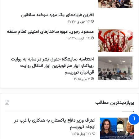
کپی لینک
آخرین فریادهای یک مهره سوخته منافقین
26 جولای 2023
مسعود رجوی، مهره ساختارهای امنیتی نظام سلطه
26 آگوست 2023
اختتامیه نمایشگاه حقوق بشر در سایه به روایت
زیباکنار: ابزار هنر قویترین ابزار انتقال روایت
قربانیان تروریسم
3 می 2025
پربازدیدترین مطالب
اعتراف وزیر دفاع پاکستان به همکاری با غرب در
ایجاد تروریسم
27 آوریل 2025