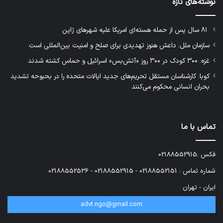
نوشته‌های تازه
۸۱ سال پس از حمله هسته‌ای امریکا علیه شهرهای ژاپن
سازمان ملل: داعش هنوز تهدیدی برای صلح و امنیت بین‌المللی است
غزه: ۳۰۰ کودک در ۳۰۰ روز «آتش‌بس» اسرائیل و حماس کشته شدند
کوبا: کارشناسان مستقل تحریم‌های جدید ایالات متحده را در بحبوحه تشدید
بحران انسانی محکوم می‌کنند
تماس با ما
فکس :02188552915
شماره تماس : 02188552151 - 02188552915 - 02188552536
ایران - تهران
advt.ngo@gmail.com