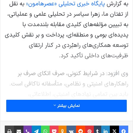
به گزارش
پایگاه خبری تحلیلی «عصرهامون»
به نقل
از تفتان ما، زهرا سیاسر در تحلیلی علمی و عملیاتی،
به تبیین مؤلفه‌های کلیدی مقابله بلندمدت با
پدیده‌ای بومی و منطقه‌ای، پرداخت و بر نقش کلیدی
توسعه همکاری‌های راهبُردی در کنار ارتقای
ظرفیت‌های داخلی تأکید کرد.
وی افزود: در شرایط کنونی، صرف اتکای صرف بر
راهکارهای امنیتی و نظامی، متأسفانه ناکافی است.
باید بین تمامی نهادهای امنیتی، اطلاعاتی،
اقتصادی، فرهنگی و دیپلماتیک، انسجام راهبُردی
نمایش بیشتر
شکل گیرد و بر اساس چارچوب‌های منطقه‌ای و
جهانی، برنامه‌ریزی‌هایی صورت پذیرد که منجر به
فیس بوک
X
لینکدین
‫تامبلر
‫پین‌ترست
‫رددیت
‫VKontakte
پاکت
واتس آپ
‫Odnoklassniki
تلگرام
وایبر
اشتراک گذاری از طریق ایمیل
چاپ