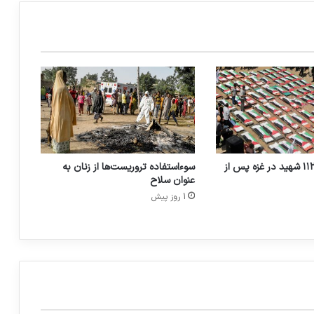
۵۹ درصد کل فروش تسلیحات جهان در سال
2018 را شرکت های آمریکایی داشته اند
میچل باچله,کمیساریای عالی حقوق‌بشر
سازمان ملل :حقوق بشر دارویی قوی برای
درمان زخمهاست و صبر را بیشتر می کند
نامه انجمن دفاع از قربانیان تروریسم به بان
کی مون: به جنایات اسرائیل در غزه پایان
دهید
تشییع و دفن ۱۱۲ شهید در غزه پس از
سوءاستفاده تروریست‌ها از زنان به
عنوان سلاح
1 روز پیش