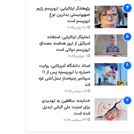
پژوهشگر ایتالیایی: تروریسم رژیم
صهیونیستی بدترین نوع
تروریسم است
30 ژوئن 2025
تحلیلگر ایتالیایی: استفاده
اسرائیل از ترور هدفمند مصداق
تروریسم دولتی است
1 جولای 2025
استاد دانشگاه آمریکایی: روایت
«مبارزه با تروریسم» پس از ۱۱
سپتامبر زمینه‌ساز نسل‌کشی غزه
شد
17 سپتامبر 2025
خدابنده: منافقین به تهدیدی
برای امنیت ملی آلبانی تبدیل
شده است
24 سپتامبر 2025