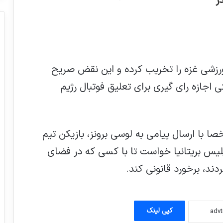
ر
رساخت‌های ورزشی غزه را تخریب کرده و این نقض صریح
اجازه رای گیری برای تعلیق فوتبال رژیم
عفو بین‌الملل: وقت آن رسیده که اتحادیه
اروپا به همکاری با اسرائیل پایان دهد
با ارسال پیامی به لوسی برونز، بازیکن تیم
۵۹ درصد کل فروش تسلیحات جهان در سال
2018 را شرکت های آمریکایی داشته اند
پلیس بریتانیا خواست تا با کسی که در فضای
دند، برخورد قانونی کند.
میچل باچله,کمیساریای عالی حقوق‌بشر
سازمان ملل :حقوق بشر دارویی قوی برای
درمان زخمهاست و صبر را بیشتر می کند
کپی لینک