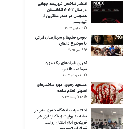
انتشار شاخص تروریسم جهانی
در سال 2022: افغانستان
همچنان در صدر متاثرین از
تروریسم
19 مارس 2023
بررسی فیلم‌ها و سریال‌های ایرانی
با موضوع داعش
19 می 2025
آخرین فریادهای یک مهره
سوخته منافقین
26 جولای 2023
مسعود رجوی، مهره ساختارهای
امنیتی نظام سلطه
26 آگوست 2023
اختتامیه نمایشگاه حقوق بشر در
سایه به روایت زیباکنار: ابزار هنر
قویترین ابزار انتقال روایت
قربانیان تروریسم