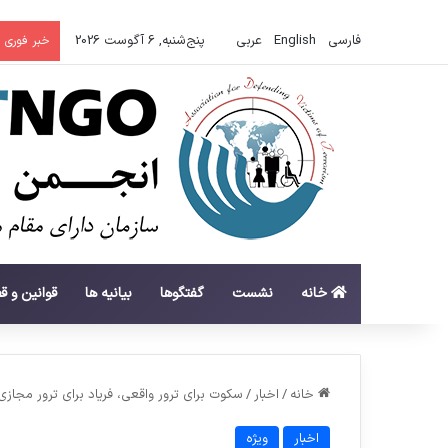
فارسی
English
عربي
پنج‌شنبه, 6 آگوست 2026
خبر فوری
خانه
نشست
گفتگوها
بیانیه ها
قوانین و ق
خانه
/
اخبار
/
سکوت برای ترور واقعی، فریاد برای ترور مجازی
اخبار
ویژه