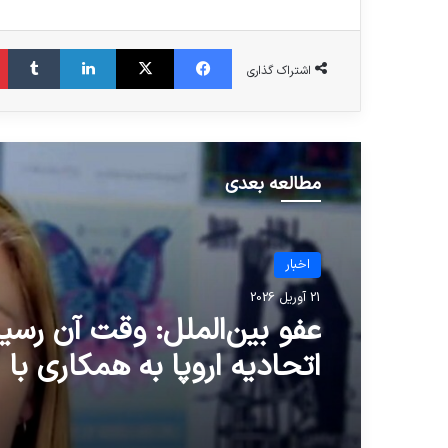
فیس بوک
X
لینکدین
‫تا
اشتراک گذاری
مطالعه بعدی
اخبار
21 آوریل 2026
عفو بین‌الملل: وقت آن رسی
اتحادیه اروپا به همکاری با 
پایان دهد