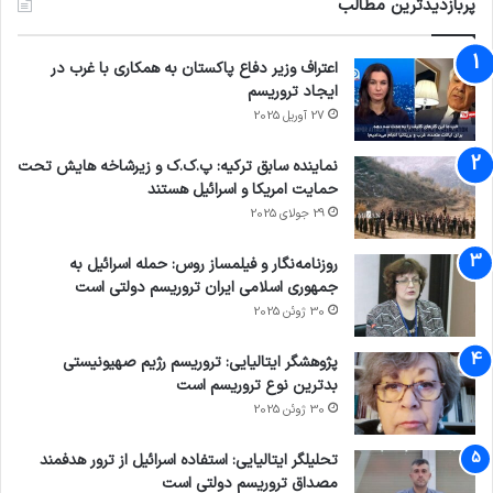
پربازدیدترین مطالب
ژئوپلیتیک و منابع انرژی برای آن‌ها اهمیت فراوانی
اعتراف وزیر دفاع پاکستان به همکاری با غرب در
دارد.
ایجاد تروریسم
27 آوریل 2025
حکیم در پایان گفت: زمانی که نگاه ابزاری به
نماینده سابق ترکیه: پ.ک.ک و زیرشاخه هایش تحت
تروریسم وجود داشته باشد، طبیعی است که شاهد
حمایت امریکا و اسرائیل هستند
تعریف استانداردهای دوگانه نیز باشیم. در واقع،
29 جولای 2025
بی‌ثباتی، تنش، و حضور قدرت‌های بزرگ در منطقه،
روزنامه‌نگار و فیلمساز روس: حمله اسرائیل به
جمهوری اسلامی ایران تروریسم دولتی است
یک چرخه بسته ایجاد کرده است که این چرخه خود
30 ژوئن 2025
موجب تداوم تروریسم می‌شود.
پژوهشگر ایتالیایی: تروریسم رژیم صهیونیستی
بدترین نوع تروریسم است
30 ژوئن 2025
تروریسم
مبارزه با تروریسم
تحلیلگر ایتالیایی: استفاده اسرائیل از ترور هدفمند
کپی لینک
مصداق تروریسم دولتی است