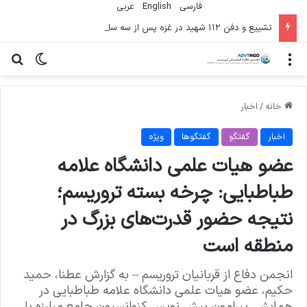
فارسی
English
عربي
تشییع و دفن ۱۱۲ شهید در غزه پس از سه سال
منو
تغییر پو
جس
خانه
/
اخبار
اخبار
گفتگو
گفتگوها
ویژه
عضو هیات علمی دانشگاه علامه
طباطبایی: چرخه بسته تروریسم؛
نتیجه حضور قدرت‌های بزرگ در
منطقه است
انجمن دفاع از قربانیان تروریسم – به گزارش عطنا، حمید
حکیم، عضو هیات علمی دانشگاه علامه طباطبایی در
همایشی پیرامون پیش نویس کنوانسیون جامع مبارزه با