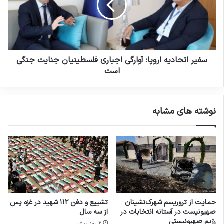
سفیر اتحادیه اروپا: آوارگی اجباری فلسطینیان جنایت جنگی
است
نوشته های مشابه
حمایت از تروریسم شهرک‌نشینان
تشییع و دفن ۱۱۲ شهید در غزه پس
صهیونیست در آستانه انتخابات در
از سه سال
رژیم صهیونیستی