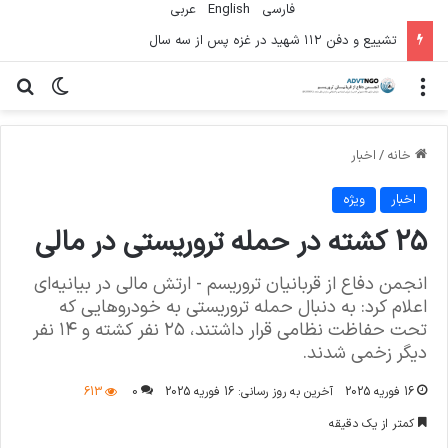
فارسی
English
عربي
تشییع و دفن ۱۱۲ شهید در غزه پس از سه سال
منو
تغییر پو
جس
خانه
/
اخبار
اخبار
ویژه
۲۵ کشته در حمله تروریستی در مالی
انجمن دفاع از قربانیان تروریسم - ارتش مالی در بیانیه‌ای
اعلام کرد: به دنبال حمله تروریستی به خودروهایی که
تحت حفاظت نظامی قرار داشتند، ۲۵ نفر کشته و ۱۴ نفر
دیگر زخمی شدند.
16 فوریه 2025
آخرین به روز رسانی: 16 فوریه 2025
0
613
کمتر از یک دقیقه