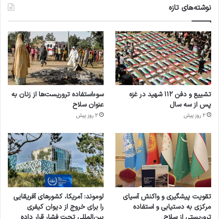
نوشته‌های تازه
تشییع و دفن ۱۱۲ شهید در غزه
سوءاستفاده تروریست‌ها از زنان به
پس از سه سال
عنوان سلاح
2 روز پیش
2 روز پیش
تقویت پیشگیری و واکنش آسیای
لوموند: آمریکا، کشورهای آفریقایی
مرکزی به دستیابی و استفاده
را برای خروج از دیوان کیفری
تروریستی از سلاح
بین‌المللی تحت فشار قرار داده