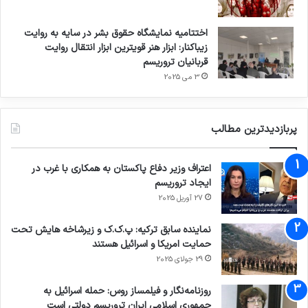
اختتامیه نمایشگاه حقوق بشر در سایه به روایت
زیباکنار: ابزار هنر قویترین ابزار انتقال روایت
قربانیان تروریسم
3 می 2025
پربازدیدترین مطالب
اعتراف وزیر دفاع پاکستان به همکاری با غرب در
ایجاد تروریسم
27 آوریل 2025
نماینده سابق ترکیه: پ.ک.ک و زیرشاخه هایش تحت
حمایت امریکا و اسرائیل هستند
29 جولای 2025
روزنامه‌نگار و فیلمساز روس: حمله اسرائیل به
جمهوری اسلامی ایران تروریسم دولتی است