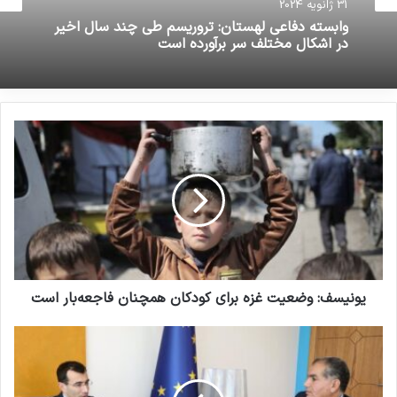
صدر متاثرین از تروریسم
31 ژانویه 2024
وابسته دفاعی لهستان: تروریسم طی چند سال اخیر
19 مارس 2023
در اشکال مختلف سر برآورده است
بررسی فیلم‌ها و سریال‌های ایرانی با
موضوع داعش
19 می 2025
افریقا
تروریسم
کپی لینک
یونیسف: وضعیت غزه برای کودکان همچنان فاجعه‌بار است