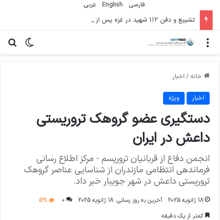
فارسی
English
عربي
تشییع و دفن ۱۱۲ شهید در غزه پس از سه سال
منو
تغییر پو
جس
خانه
/
اخبار
اخبار
ویژه
دستگیری عضو گروهک تروریستی
داعش در ایران
انجمن دفاع از قربانیان تروریسم - مرکز اطلاع رسانی
فرماندهی انتظامی مازندران از شناسایی عناصر گروهک
تروریستی داعش در شهر جویبار خبر داد.
18 ژانویه 2025
آخرین به روز رسانی: 18 ژانویه 2025
0
591
کمتر از یک دقیقه