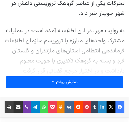
تحرکات یکی از عناصر گروهک تروریستی داعش در
شهر جویبار خبر داد.
به روایت مهر، در این اطلاعیه آمده است: در عملیات
مشترک واحدهای مبارزه با تروریسم سازمان اطلاعات
فرماندهی انتظامی استان‌های مازندران و گلستان
فردِ وابسته به گروهک تکفیری با هویت معلوم
بازداشت و در اختیار مرجع قضائی قرار گرفت.
نمایش بیشتر
فیس بوک
X
لینکدین
‫تامبلر
‫پین‌ترست
‫رددیت
‫VKontakte
پاکت
واتس آپ
‫Odnoklassniki
تلگرام
وایبر
اشتراک گذاری از طریق ایمیل
چاپ
نوشته های مشابه
انتشار شاخص تروریسم جهانی در