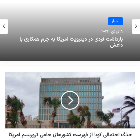
سال 2022: افغانستان همچنان در
صدر متاثرین از تروریسم
اخبار
19 مارس 2023
8 ژوئن 2024
بررسی فیلم‌ها و سریال‌های ایرانی با
بازداشت فردی در دیترویت امریکا به جرم همکاری با
داعش
موضوع داعش
19 می 2025
بازداشت
داعش
کپی لینک
حذف احتمالي كوبا از فهرست کشورهای حامی تروریسم امریکا