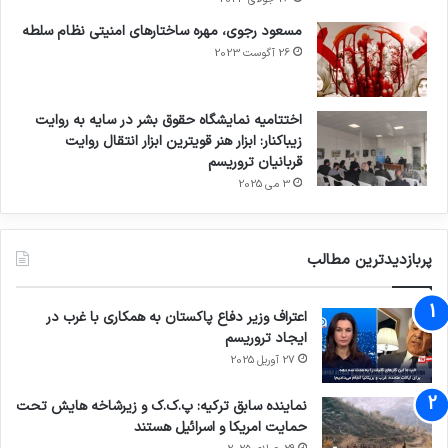
مسعود رجوی، مهره ساختارهای امنیتی نظام سلطه
26 آگوست 2023
اختتامیه نمایشگاه حقوق بشر در سایه به روایت
زیباکنار: ابزار هنر قویترین ابزار انتقال روایت
قربانیان تروریسم
3 می 2025
پربازدیدترین مطالب
اعتراف وزیر دفاع پاکستان به همکاری با غرب در
ایجاد تروریسم
27 آوریل 2025
نماینده سابق ترکیه: پ.ک.ک و زیرشاخه هایش تحت
حمایت امریکا و اسرائیل هستند