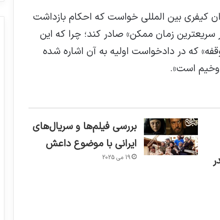
ان کیفری بین المللی خواست که احکام بازداشت
ر سریعترین زمان ممکن» صادر کند؛ چرا که این
فه» که در دادخواست اولیه به آن اشاره شده
وخیم است».
خشم نتانیاهو از درخواست دیوان کیفری بین
المللی برای بازداشت مقامات اسرائیلی
بررسی فیلم‌ها و سریال‌های
ایرانی با موضوع داعش
واکاوی حقوقی حمله به مدرسه میناب؛ یک
جنایت جنگی با امکان تعقیب‌
19 می 2025
ر
دادستان دادگاه لاهه: اسرائیل هنوز تحقیقات
جدی درباره جنایات جنگی علیه غزه نداشته
است