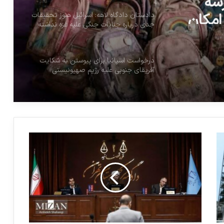
امکان
دادستان دادگاه لاهه: اسرائیل هنوز تحقیقات
جدی درباره جنایات جنگی علیه غزه نداشته
است
درخواست اسپانیا برای پیوستن به شکایت
آفریقای جنوبی علیه رژیم صهیونیستی
دیوان کیفری بین المللی از فرار قدرتمندان
متهم به جرایم جنگی جلوگیری کند
ایالات متحده امریکا، بزرگترین مانع برقراری
عدالت در جهان
خشم نتانیاهو از درخواست دیوان کیفری بین
المللی برای بازداشت مقامات اسرائیلی