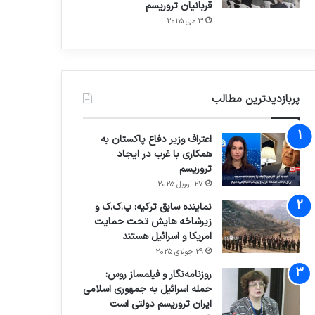
قربانیان تروریسم
3 می 2025
پربازدیدترین مطالب
اعتراف وزیر دفاع پاکستان به
همکاری با غرب در ایجاد
تروریسم
27 آوریل 2025
نماینده سابق ترکیه: پ.ک.ک و
زیرشاخه هایش تحت حمایت
امریکا و اسرائیل هستند
29 جولای 2025
روزنامه‌نگار و فیلمساز روس:
حمله اسرائیل به جمهوری اسلامی
ایران تروریسم دولتی است