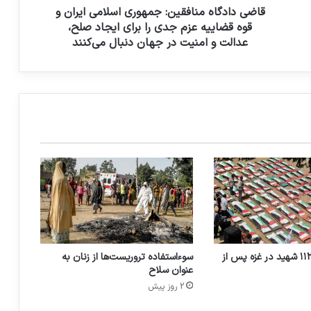
قاضی دادگاه منافقین: جمهوری اسلامی ایران و
واکاوی حقوقی حمله به مدرسه میناب؛ یک
قوه قضاییه عزم جدی را برای ایجاد صلح،
جنایت جنگی با امکان تعقیب‌
عدالت و امنیت در جهان دنبال می‌کنند
دادستان دادگاه لاهه: اسرائیل هنوز تحقیقات
جدی درباره جنایات جنگی علیه غزه نداشته
است
درخواست اسپانیا برای پیوستن به شکایت
آفریقای جنوبی علیه رژیم صهیونیستی
تشییع و دفن ۱۱۲ شهید در غزه پس از
سوءاستفاده تروریست‌ها از زنان به
عنوان سلاح
2 روز پیش