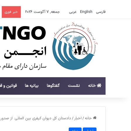
فارسی
English
عربي
جمعه, 7 آگوست 2026
خبر فوری
خانه
نشست
گفتگوها
بیانیه ها
قوانین و ق
خانه
/
اخبار
/
دادستان کل دیوان کیفری بین المللی: از صدور