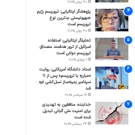
30 ژوئن 2025
پژوهشگر ایتالیایی: تروریسم رژیم
صهیونیستی بدترین نوع
تروریسم است
30 ژوئن 2025
تحلیلگر ایتالیایی: استفاده
اسرائیل از ترور هدفمند مصداق
تروریسم دولتی است
1 جولای 2025
استاد دانشگاه آمریکایی: روایت
«مبارزه با تروریسم» پس از ۱۱
سپتامبر زمینه‌ساز نسل‌کشی غزه
شد
17 سپتامبر 2025
خدابنده: منافقین به تهدیدی
برای امنیت ملی آلبانی تبدیل
شده است
24 سپتامبر 2025