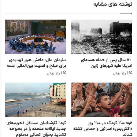
نوشته های مشابه
ارتش اسرائیل از اهالی اردوگاه «بریج»، واقع در مرکز نوار
غزه، خواسته که «برای حفظ جان خود هرچه زودتر منطقه
را ترک کنند» و به سمت جنوب، به شهر «دير البلح» بروند
که در فاصلۀ هفت کیلومتری قرار دارد.
۸۱ سال پس از حمله هسته‌ای
سازمان ملل: داعش هنوز تهدیدی
امریکا علیه شهرهای ژاپن
برای صلح و امنیت بین‌المللی است
اما به گفتۀ توماس وایت، مدیر آژانس امدادرسانی به
1 روز پیش
1 روز پیش
آوارگان فلسطینی، «ارتش اسرائیل به مردم دستور
می‌دهد به مناطقی بروند که همچنان زیر بمباران قرار
دارد.» او در شبکۀ ایکس نوشت: «اهالی غزه انسان‌اند،
مهرۀ شطرنج نیستند؛ آنها تاکنون چند بار جابه‌جا
شده‌اند.»
غزه: ۳۰۰ کودک در ۳۰۰ روز
کوبا: کارشناسان مستقل تحریم‌های
«آتش‌بس» اسرائیل و حماس کشته
جدید ایالات متحده را در بحبوحه
شدند
تشدید بحران انسانی محکوم