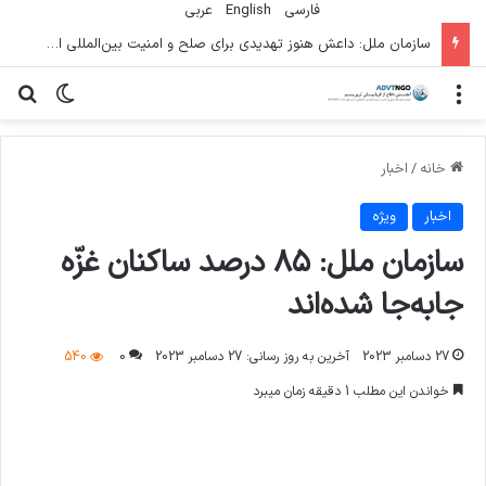
فارسی
English
عربي
سازمان ملل: داعش هنوز تهدیدی برای صلح و امنیت بین‌المللی است
منو
تغییر پو
جس
خانه
/
اخبار
اخبار
ویژه
سازمان ملل: ٨۵ درصد ساکنان غزّه
جا‌به‌جا شده‌اند
27 دسامبر 2023
آخرین به روز رسانی: 27 دسامبر 2023
0
540
خواندن این مطلب 1 دقیقه زمان میبرد