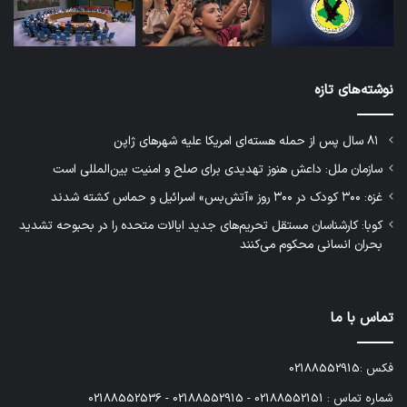
نوشته‌های تازه
۸۱ سال پس از حمله هسته‌ای امریکا علیه شهرهای ژاپن
سازمان ملل: داعش هنوز تهدیدی برای صلح و امنیت بین‌المللی است
غزه: ۳۰۰ کودک در ۳۰۰ روز «آتش‌بس» اسرائیل و حماس کشته شدند
کوبا: کارشناسان مستقل تحریم‌های جدید ایالات متحده را در بحبوحه تشدید
بحران انسانی محکوم می‌کنند
تماس با ما
فکس :02188552915
شماره تماس : 02188552151 - 02188552915 - 02188552536