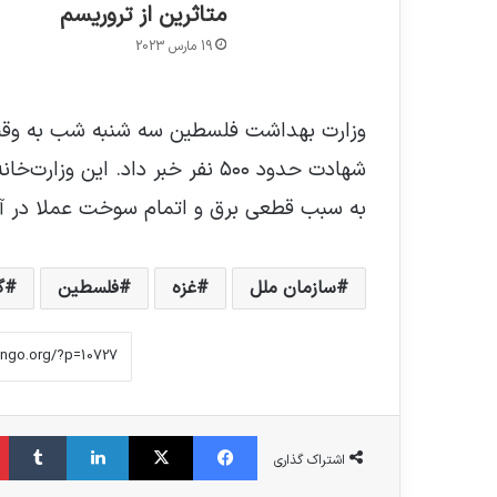
متاثرین از تروریسم
19 مارس 2023
وزارت بهداشت فلسطین سه شنبه شب به وقت م
شهادت حدود ۵۰۰ نفر خبر داد. این
به سبب قطعی برق و اتمام سوخت عملا در آست
سازمان ملل
غزه
فلسطین
گ
فیس بوک
X
لینکدین
‫تا
اشتراک گذاری