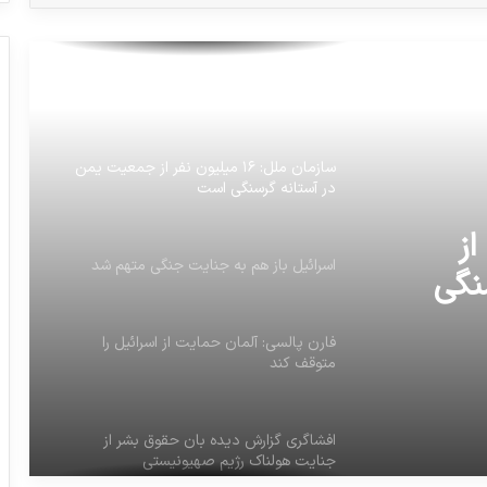
یونیسف: روزانه ۱۰۰ کودک در غزه کشته یا
زخمی می‌شوند
سازمان ملل: ۱۶ میلیون نفر از جمعیت یمن
در آستانه گرسنگی است
ر از
اسرائیل باز هم به جنایت جنگی متهم شد
نگی
فارن پالسی: آلمان حمایت از اسرائیل را
متوقف کند
افشاگری گزارش دیده بان حقوق بشر از
جنایت هولناک رژیم صهیونیستی