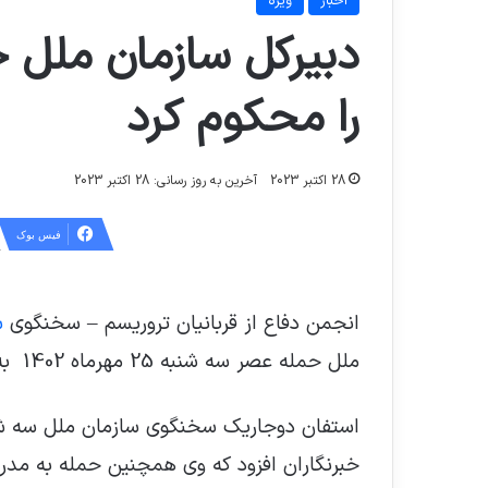
اخبار
ویژه
دبیرکل سازمان ملل ح
را محکوم کرد
28 اکتبر 2023
آخرین به روز رسانی: 28 اکتبر 2023
فیس بوک
انجمن دفاع از قربانیان تروریسم – سخنگوی
س
ملل حمله عصر سه شنبه 25 مهرماه 1402 به بیمارستان الاهلی غزه را محکوم می کند.
استفان دوجاریک سخنگوی سازمان ملل سه شن
خبرنگاران افزود که وی همچنین حمله به مدرسه آ