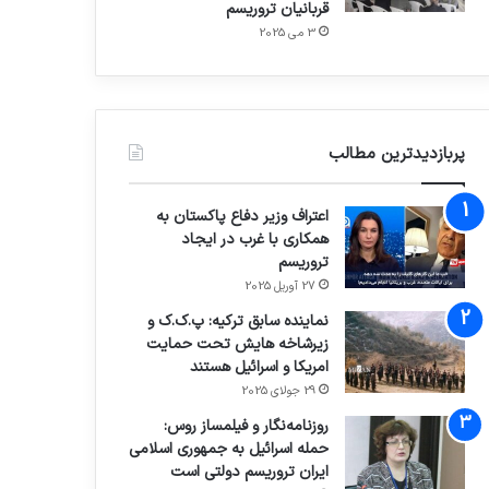
قربانیان تروریسم
3 می 2025
پربازدیدترین مطالب
اعتراف وزیر دفاع پاکستان به
همکاری با غرب در ایجاد
تروریسم
27 آوریل 2025
نماینده سابق ترکیه: پ.ک.ک و
زیرشاخه هایش تحت حمایت
امریکا و اسرائیل هستند
29 جولای 2025
روزنامه‌نگار و فیلمساز روس:
حمله اسرائیل به جمهوری اسلامی
ایران تروریسم دولتی است