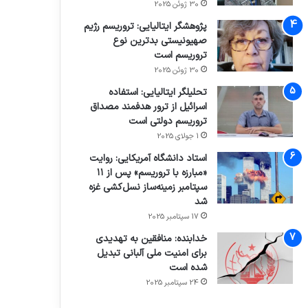
30 ژوئن 2025
پژوهشگر ایتالیایی: تروریسم رژیم
صهیونیستی بدترین نوع
تروریسم است
30 ژوئن 2025
تحلیلگر ایتالیایی: استفاده
اسرائیل از ترور هدفمند مصداق
تروریسم دولتی است
1 جولای 2025
استاد دانشگاه آمریکایی: روایت
«مبارزه با تروریسم» پس از ۱۱
سپتامبر زمینه‌ساز نسل‌کشی غزه
شد
17 سپتامبر 2025
خدابنده: منافقین به تهدیدی
برای امنیت ملی آلبانی تبدیل
شده است
24 سپتامبر 2025