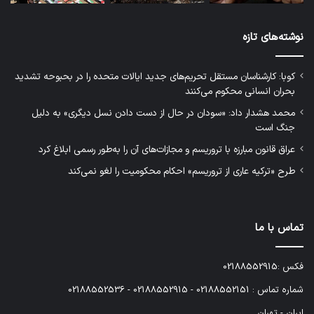
نوشته‌های تازه
کوبا: کارشناسان مستقل تحریم‌های جدید ایالات متحده را در بحبوحه تشدید
بحران انسانی محکوم می‌کنند
محمد هشدار داد: «سودان در حال از دست دادن نسل دیگری» به دلیل
جنگ است
عراق قانون مبارزه با تروریسم و مجازات‌های آن را به‌طور رسمی ابلاغ کرد
طرح «ترکیه عاری از تروریسم» احکام محکومیت را لغو نمی‌کند
تماس با ما
فکس :02188552915
شماره تماس : 02188552151 - 02188552915 - 02188552536
ایران - تهران