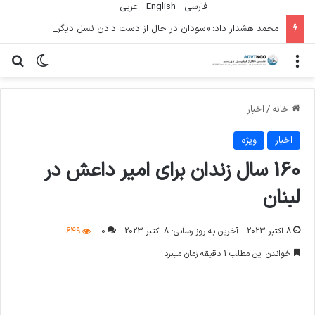
فارسی
English
عربي
محمد هشدار داد: «سودان در حال از دست دادن نسل دیگری» به دلیل جنگ است
منو
تغییر پو
جس
خانه
/
اخبار
اخبار
ویژه
160 سال زندان برای امیر داعش در
لبنان
8 اکتبر 2023
آخرین به روز رسانی: 8 اکتبر 2023
0
649
خواندن این مطلب 1 دقیقه زمان میبرد