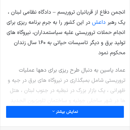
انجمن دفاع از قربانیان تروریسم – دادگاه نظامی لبنان ،
یک رهبر
داعش
در این کشور را به جرم برنامه ریزی برای
انجام حملات تروریستی علیه سیاستمداران، نیروگاه های
تولید برق و دیگر تاسیسات حیاتی به 160 سال زندان
محکوم نمود
عماد یاسین به دنبال طرح ریزی برای دهها عملیات
تروریستی شامل بمبگذاری در نیروگاه های برق در جیه و
ظهرانی ، یک بازار بزرگ در نبطیه در جنوب لبنان ، هتل
ها در شهر ساحلی جونیه و ساختمان تلویزیون الجدید
در بیروت بوده است.
نمایش بیشتر
وی همچنین به دنبال ترور ولید جنبلاط، نماینده سابق