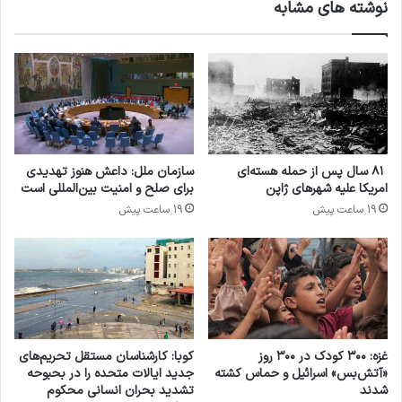
نوشته های مشابه
انجام شده شهادت داده اند اما هیچ پذیرشی از سوی
دولت ایالات متحده را مشاهده نکرده و هیچ غرامتی
دریافت نکرده اند. ممنوعیت شکنجه بر اساس قوانین
داخلی ایالات متحده ، کنوانسیون ژنو 1949، و
کنوانسیون سازمان ملل علیه شکنجه و نیز قوانین عرفی
۸۱ سال پس از حمله هسته‌ای
سازمان ملل: داعش هنوز تهدیدی
بین المللی، امری مطلق و بی چون و چرا است.
امریکا علیه شهرهای ژاپن
برای صلح و امنیت بین‌المللی است
19 ساعت پیش
19 ساعت پیش
سارا یاگر، مدیر نمایندگی دیدبان حقوق بشر در واشنگتن
در این باره عنوان داشت، بیست سال است که عراقی
هایی که توسط نیروهای ایالات متحده شکنجه شده اند
هیچ راهی برای پر کردن یک شکایتنامه یا دریافت هر
غزه: ۳۰۰ کودک در ۳۰۰ روز
کوبا: کارشناسان مستقل تحریم‌های
نوعی از غرامت از دولت ایالات متحده امریکا ندارند. وی
«آتش‌بس» اسرائیل و حماس کشته
جدید ایالات متحده را در بحبوحه
شدند
تشدید بحران انسانی محکوم
در ادامه گفت، مقامات ایالات متحده عنوان داشته اند