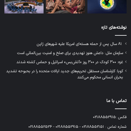
نوشته‌های تازه
۸۱ سال پس از حمله هسته‌ای امریکا علیه شهرهای ژاپن
سازمان ملل: داعش هنوز تهدیدی برای صلح و امنیت بین‌المللی است
غزه: ۳۰۰ کودک در ۳۰۰ روز «آتش‌بس» اسرائیل و حماس کشته شدند
کوبا: کارشناسان مستقل تحریم‌های جدید ایالات متحده را در بحبوحه تشدید
بحران انسانی محکوم می‌کنند
تماس با ما
فکس :02188552915
شماره تماس : 02188552151 - 02188552915 - 02188552536