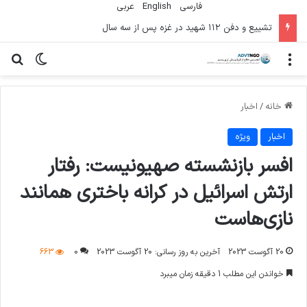
فارسی
English
عربي
تشییع و دفن ۱۱۲ شهید در غزه پس از سه سال
منو
تغییر پو
جس
خانه
/
اخبار
اخبار
ویژه
افسر بازنشسته صهیونیست: رفتار
ارتش اسرائیل در کرانه باختری همانند
نازی‌هاست
20 آگوست 2023
آخرین به روز رسانی: 20 آگوست 2023
0
663
خواندن این مطلب 1 دقیقه زمان میبرد