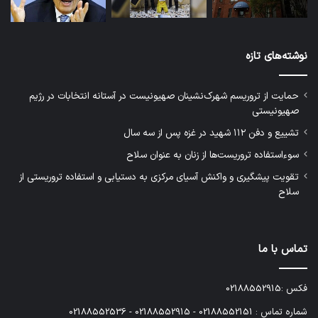
نوشته‌های تازه
حمایت از تروریسم شهرک‌نشینان صهیونیست در آستانه انتخابات در رژیم
صهیونیستی
تشییع و دفن ۱۱۲ شهید در غزه پس از سه سال
سوءاستفاده تروریست‌ها از زنان به عنوان سلاح
تقویت پیشگیری و واکنش آسیای مرکزی به دستیابی و استفاده تروریستی از
سلاح
تماس با ما
فکس :02188552915
شماره تماس : 02188552151 - 02188552915 - 02188552536