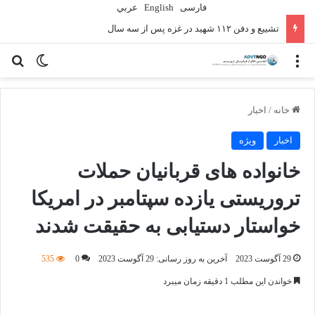
فارسی
English
عربي
تشییع و دفن ۱۱۲ شهید در غزه پس از سه سال
منو
تغییر پو
جس
خانه
/
اخبار
اخبار
ویژه
خانواده های قربانیان حملات
تروریستی یازده سپتامبر در امریکا
خواستار دستیابی به حقیقت شدند
29 آگوست 2023
آخرین به روز رسانی: 29 آگوست 2023
0
535
خواندن این مطلب 1 دقیقه زمان میبرد