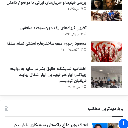
بررسی فیلم‌ها و سریال‌های ایرانی با موضوع داعش
19 می 2025
آخرین فریادهای یک مهره سوخته منافقین
26 جولای 2023
مسعود رجوی، مهره ساختارهای امنیتی نظام سلطه
26 آگوست 2023
اختتامیه نمایشگاه حقوق بشر در سایه به روایت
زیباکنار: ابزار هنر قویترین ابزار انتقال روایت
قربانیان تروریسم
3 می 2025
پربازدیدترین مطالب
اعتراف وزیر دفاع پاکستان به همکاری با غرب در