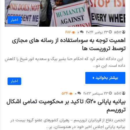
اخبار
advt
23 نوامبر 2024
0
686
اهمیت توجه به سوءاستفاده از رسانه های مجازی
توسط تروریست ها
این دادگاه اعلام کرد که احکام حنا بشیر بیگ و سعدیه انور شیخ را کاهش
داده است. این دو…
بیشتر بخوانید »
اخبار
advt
23 سپتامبر 2023
0
534
بیانیه پایانی G20: تاکید بر محکومیت تمامی اشکال
تروریسم
انجمن دفاع از قربانیان تروریسم – رهبران کشورهای عضو گروه بیست در
بیانیه پایانی اجلاس اخیر خود در هندوستان، بر…