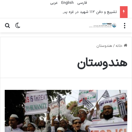
فارسی
English
عربي
تشییع و دفن ۱۱۲ شهید در غزه پس از سه سال
منو
تغییر پو
جس
خانه
/
هندوستان
هندوستان