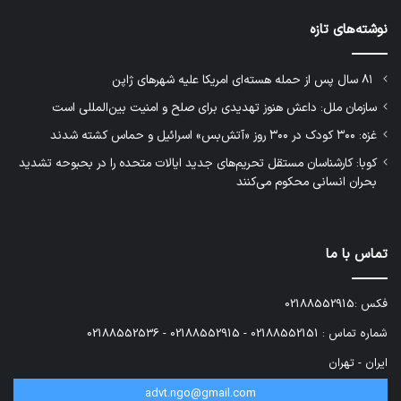
نوشته‌های تازه
۸۱ سال پس از حمله هسته‌ای امریکا علیه شهرهای ژاپن
سازمان ملل: داعش هنوز تهدیدی برای صلح و امنیت بین‌المللی است
غزه: ۳۰۰ کودک در ۳۰۰ روز «آتش‌بس» اسرائیل و حماس کشته شدند
کوبا: کارشناسان مستقل تحریم‌های جدید ایالات متحده را در بحبوحه تشدید
بحران انسانی محکوم می‌کنند
تماس با ما
فکس :02188552915
شماره تماس : 02188552151 - 02188552915 - 02188552536
ایران - تهران
advt.ngo@gmail.com