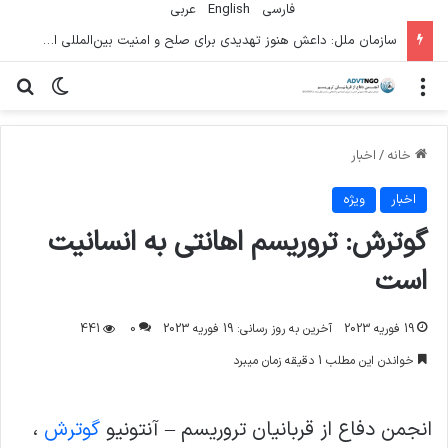
فارسی
English
عربي
سازمان ملل: داعش هنوز تهدیدی برای صلح و امنیت بین‌المللی است
منو
تغییر پو
جس
خانه
/
اخبار
اخبار
ویژه
گوترش: تروریسم اهانتی به انسانیت
است
19 فوریه 2023
آخرین به روز رسانی: 19 فوریه 2023
0
441
خواندن این مطلب 1 دقیقه زمان میبرد
انجمن دفاع از قربانیان تروریسم – آنتونیو
گوترش
،