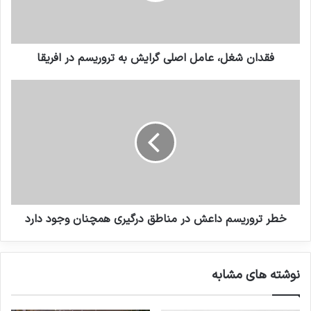
صدر متاثرین از تروریسم
19 مارس 2023
فقدان شغل، عامل اصلی گرایش به تروریسم در افریقا
بررسی فیلم‌ها و سریال‌های ایرانی با
موضوع داعش
19 می 2025
دبیر کل سازمان ملل در انتها گفت، امروز و هر روز،
بیایید برای ایجاد جوامعی صلح آمیز و باثبات تر
همکاری کنیم تا ترور و افراط گری خشن مجالی برای
خطر تروریسم داعش در مناطق درگیری همچنان وجود دارد
بروز نیابد.
روز 12 فوریه (23 بهمن) به عنوان “روز جهانی مقابله
نوشته های مشابه
با افراط گری خشن به مثابه تسهیلگر تروریسم” در