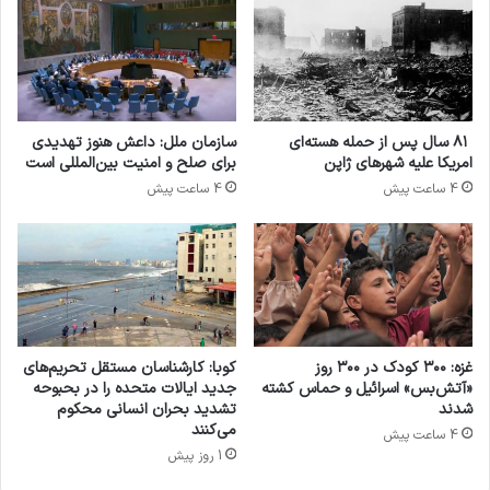
دسامبر 2022 از سوی مجمع عمومی سازمان ملل
متحد انتخاب شد.
آنتونیو گوترش
تروریسم
گوترش
۸۱ سال پس از حمله هسته‌ای
سازمان ملل: داعش هنوز تهدیدی
امریکا علیه شهرهای ژاپن
برای صلح و امنیت بین‌المللی است
4 ساعت پیش
4 ساعت پیش
کپی لینک
غزه: ۳۰۰ کودک در ۳۰۰ روز
کوبا: کارشناسان مستقل تحریم‌های
«آتش‌بس» اسرائیل و حماس کشته
جدید ایالات متحده را در بحبوحه
شدند
تشدید بحران انسانی محکوم
می‌کنند
4 ساعت پیش
1 روز پیش