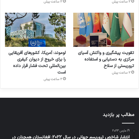
2 ساعت پیش
2 ساعت پیش
تقویت پیشگیری و واکنش آسیای
لوموند: آمریکا، کشورهای آفریقایی
مرکزی به دستیابی و استفاده
را برای خروج از دیوان کیفری
تروریستی از سلاح
بین‌المللی تحت فشار قرار داده
است
2 ساعت پیش
2 ساعت پیش
مطالب پر بازدید
19 مارس 2023
انتشار شاخص تروریسم جهانی در سال 2022: افغانستان همچنان در