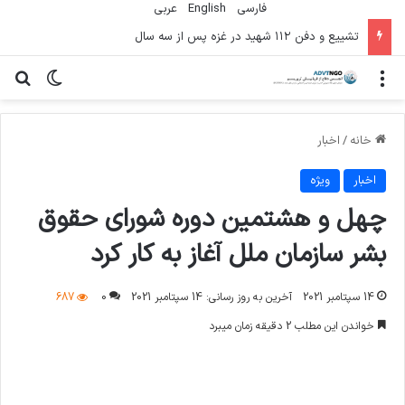
فارسی
English
عربي
سوءاستفاده تروریست‌ها از زنان به عنوان سلاح
منو
تغییر پو
جس
خانه
/
اخبار
اخبار
ویژه
چهل و هشتمین دوره شورای حقوق
بشر سازمان ملل آغاز به کار کرد
14 سپتامبر 2021
آخرین به روز رسانی: 14 سپتامبر 2021
0
687
خواندن این مطلب 2 دقیقه زمان میبرد