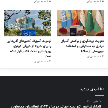
2 ساعت پیش
2 ساعت پیش
تقویت پیشگیری و واکنش آسیای
لوموند: آمریکا، کشورهای آفریقایی
مرکزی به دستیابی و استفاده
را برای خروج از دیوان کیفری
تروریستی از سلاح
بین‌المللی تحت فشار قرار داده
است
2 ساعت پیش
2 ساعت پیش
مطالب پر بازدید
19 مارس 2023
انتشار شاخص تروریسم جهانی در سال 2022: افغانستان همچنان در