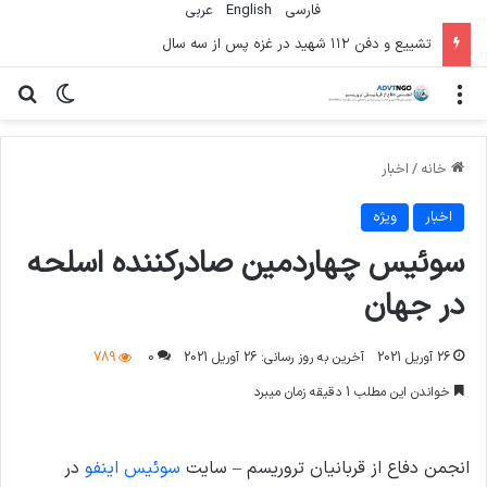
فارسی
English
عربي
تشییع و دفن ۱۱۲ شهید در غزه پس از سه سال
منو
تغییر پو
جس
خانه
/
اخبار
اخبار
ویژه
سوئیس چهاردمین صادرکننده اسلحه
در جهان
26 آوریل 2021
آخرین به روز رسانی: 26 آوریل 2021
0
789
خواندن این مطلب 1 دقیقه زمان میبرد
انجمن دفاع از قربانیان تروریسم – سایت
سوئیس اینفو
در