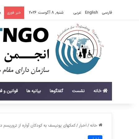
فارسی
English
عربي
شنبه, 8 آگوست 2026
م
خبر فوری
خانه
نشست
گفتگوها
بیانیه ها
قوانین و ق
خانه
/
اخبار
/
کمکهای یونیسف به کودکان آواره از تروریسم در