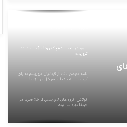
افزایش یافته است
نیمی از مردم افغانستان نیازمند مساعدت
های بشردوستانه هستند
عراق، در رتبه یازدهم کشورهای آسیب دیده از
تروریسم
ای
نامه انجمن دفاع از قربانیان تروریسم به بان
کی مون: به جنایات اسرائیل در غزه پایان
دهید
گوترش: گروه های تروریستی از خلا قدرت در
افریقا بهره می برند
قالیباف: خوی تروریستی استکبار تغییرناپذیر