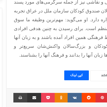
های بشردوستانه هستند
ی و نقاشی نیز از جمله سرگرمی‌های مورد پسند
لان صندوق کودکان سازمان ملل در عراق تجربه
عراق، در رتبه یازدهم کشورهای آسیب دیده از
ره دارد. او می‌گوید: مهم‌ترین وظیفه ما سوق
تروریسم
منظم است. برای رسیدن به چنین هدفی افرادی
فرهنگی همین افراد آمده باشند و به زبان آنها
نامه انجمن دفاع از قربانیان تروریسم به بان
کی مون: به جنایات اسرائیل در غزه پایان
دکان و بزرگ‌سالان واکنش‌شان سریع‌تر و
دهید
زبان‌ آنها را بدانند و فرهنگ آنها را بشناسند.
گوترش: گروه های تروریستی از خلا قدرت در
افریقا بهره می برند
کپی لینک
قالیباف: خوی تروریستی استکبار تغییرناپذیر
است
مبلر
‫پین‌ترست
‫رددیت
‫VKontakte
‫Odnoklassniki
پاکت
اشتراک گذاری از طریق ایمیل
چاپ
صادرات تسلیحات امریکا، فرانسه و آلمان