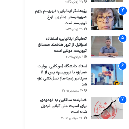
30 ژوئن 2025
پژوهشگر ایتالیایی: تروریسم رژیم
صهیونیستی بدترین نوع
تروریسم است
30 ژوئن 2025
تحلیلگر ایتالیایی: استفاده
اسرائیل از ترور هدفمند مصداق
تروریسم دولتی است
1 جولای 2025
استاد دانشگاه آمریکایی: روایت
«مبارزه با تروریسم» پس از ۱۱
سپتامبر زمینه‌ساز نسل‌کشی غزه
شد
17 سپتامبر 2025
خدابنده: منافقین به تهدیدی
برای امنیت ملی آلبانی تبدیل
شده است
24 سپتامبر 2025