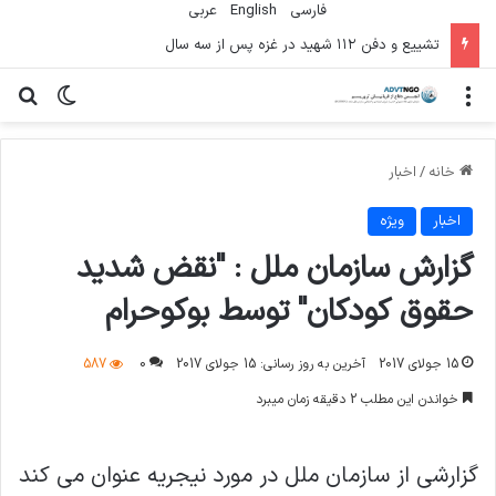
فارسی
English
عربي
سوءاستفاده تروریست‌ها از زنان به عنوان سلاح
منو
تغییر پو
جس
خانه
/
اخبار
اخبار
ویژه
گزارش سازمان ملل : "نقض شدید
حقوق کودکان" توسط بوکوحرام
15 جولای 2017
آخرین به روز رسانی: 15 جولای 2017
0
587
خواندن این مطلب 2 دقیقه زمان میبرد
گزارشی از سازمان ملل در مورد نیجریه عنوان می کند