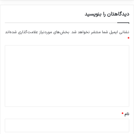
زمینه محاکمه تروریست ها تاکید نمود.
دیدگاهتان را بنویسید
نشانی ایمیل شما منتشر نخواهد شد.
بخش‌های موردنیاز علامت‌گذاری شده‌اند
*
د
ی
د
گ
ا
ه
*
نام
*
در پایان بیانیه انجمن دفاع از قربانیان ترور در
خصوص روز جهانی کودک نیز توسط یکی از دانش