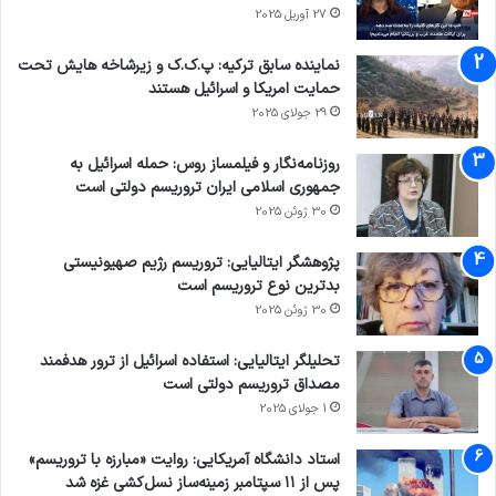
27 آوریل 2025
افتاده است که عاملان نقض حقوق بشر پای میز
نماینده سابق ترکیه: پ.ک.ک و زیرشاخه هایش تحت
محاکمه حاضر شده باشند. حقوق بین الملل بشر و
حمایت امریکا و اسرائیل هستند
حقوق بین الملل بشردوستانه زمانی تضمین خواهد
29 جولای 2025
شد که حق دادخواهی با دو جنبه شکلی و ماهوی
روزنامه‌نگار و فیلمساز روس: حمله اسرائیل به
آن، این حقوق را تضمین نماید. دادخواهی
جمهوری اسلامی ایران تروریسم دولتی است
30 ژوئن 2025
مکانیسمی است که در آن قربانیان در یک فرایند
پژوهشگر ایتالیایی: تروریسم رژیم صهیونیستی
حقوقی با محاکمه مجرمین و جنایتکاران به آرامش
بدترین نوع تروریسم است
روانی، امنیت اجتماعی و در نهایت به عدالت
30 ژوئن 2025
دسترسی یافته و جبران خسارت و تضمین عدم تکرار
تحلیلگر ایتالیایی: استفاده اسرائیل از ترور هدفمند
جنایت را اطمینان می بخشد.
مصداق تروریسم دولتی است
1 جولای 2025
استاد دانشگاه آمریکایی: روایت «مبارزه با تروریسم»
پس از ۱۱ سپتامبر زمینه‌ساز نسل‌کشی غزه شد