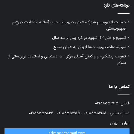
نوشته‌های تازه
حمایت از تروریسم شهرک‌نشینان صهیونیست در آستانه انتخابات در رژیم
صهیونیستی
تشییع و دفن ۱۱۲ شهید در غزه پس از سه سال
سوءاستفاده تروریست‌ها از زنان به عنوان سلاح
تقویت پیشگیری و واکنش آسیای مرکزی به دستیابی و استفاده تروریستی از
سلاح
تماس با ما
فکس :02188552915
شماره تماس : 02188552151 - 02188552915 - 02188552536
ایران - تهران
advt.ngo@gmail.com