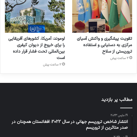
ایجاد نمایند.
تقویت پیشگیری و واکنش آسیای
لوموند: آمریکا، کشورهای آفریقایی
مرکزی به دستیابی و استفاده
را برای خروج از دیوان کیفری
تروریستی از سلاح
بین‌المللی تحت فشار قرار داده
است
2 ساعت پیش
2 ساعت پیش
مطالب پر بازدید
19 مارس 2023
روز جهانی کودک فرصتی برای دادخواهی کودکان قربانی
انتشار شاخص تروریسم جهانی در سال 2022: افغانستان همچنان در
ترور
صدر متاثرین از تروریسم