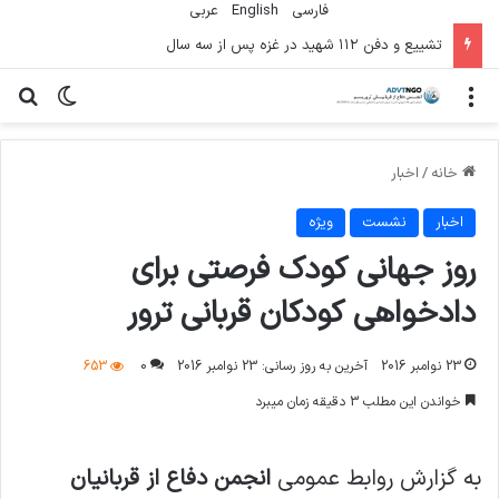
فارسی
English
عربي
تشییع و دفن ۱۱۲ شهید در غزه پس از سه سال
منو
تغییر پو
جس
خانه
/
اخبار
اخبار
نشست
ویژه
روز جهانی کودک فرصتی برای
دادخواهی کودکان قربانی ترور
23 نوامبر 2016
آخرین به روز رسانی: 23 نوامبر 2016
0
653
خواندن این مطلب 3 دقیقه زمان میبرد
به گزارش روابط عمومی
انجمن دفاع از قربانیان