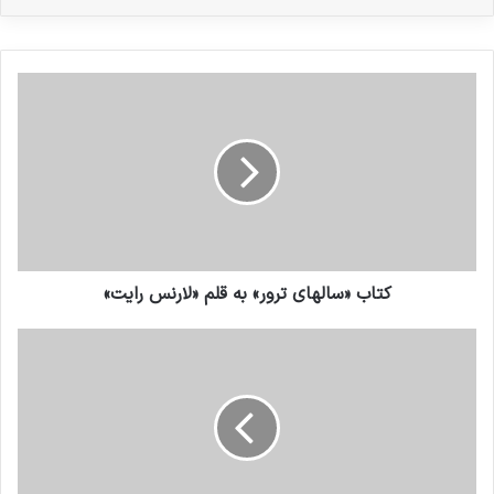
محافل برده شود.
نوشته های مشابه
سه کتاب خواندنی در خصوص
منافقین
20 آگوست 2023
درون مایه های تروریسم
کتاب «سالهای ترور» به قلم «لارنس رایت»
15 ژانویه 2017
گروههای تروریستی غولهای هزار چهره ای هستند که
باید برای مبارزه با آنها سیاستهای مختلف را به
عنوان راه حلی واحد ادغام کرده و بکار گرفت.