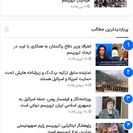
قربانیان تروریسم
3 می 2025
پربازدیدترین مطالب
اعتراف وزیر دفاع پاکستان به همکاری با غرب در
ایجاد تروریسم
27 آوریل 2025
نماینده سابق ترکیه: پ.ک.ک و زیرشاخه هایش تحت
حمایت امریکا و اسرائیل هستند
29 جولای 2025
روزنامه‌نگار و فیلمساز روس: حمله اسرائیل به
جمهوری اسلامی ایران تروریسم دولتی است
30 ژوئن 2025
پژوهشگر ایتالیایی: تروریسم رژیم صهیونیستی
بدترین نوع تروریسم است