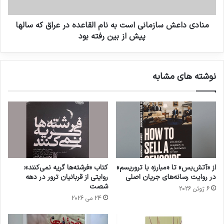
کتاب زبان ترور پس از انتشار مورد استقبال عموم
منادی داعش سازمانی است به نام القاعده در عراق که سالها
قرار گرفت و خیلی زود مخاطب خود را یافت.
پیش از بین رفته بود
کتاب زبان ترور
نوشته های مشابه
کپی لینک
از «آتش‌بس» تا «مبارزه با تروریسم»
کتاب «فرشته‌ها گریه نمی‌کنند»:
در روایت رسانه‌های جریان اصلی
روایتی از قربانیان ترور در دهه
شصت
6 ژوئن 2026
24 می 2026