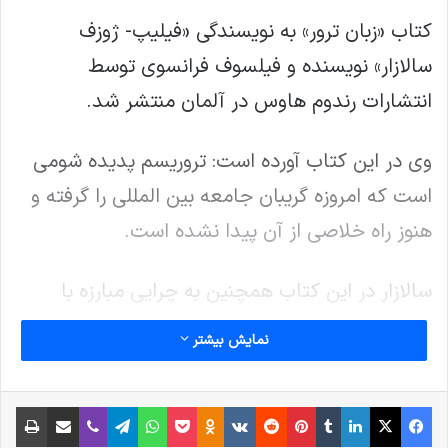
کتاب «زبان ترور» به نویسندگی «فیلیپ- ژوزف
سالازار» نویسنده و فیلسوف فرانسوی توسط
انتشارات رندوم هاوس در آلمان منتشر شد.
وی در این کتاب آورده است: تروریسم پدیده شومی
است که امروزه گریبان جامعه بین المللی را گرفته و
هنوز راه خلاصی از آن پیدا نشده است.
سالازار در این کتاب همچنین به چرایی مبارزه با
گروههای تکفیری مانند داعش اشاره کرده و نوشته
نمایش بیشتر
است: گروههای تکفیری براستی چه کسانی هستند،
چرا جامعه بین الملل نتوانسته حتی هنوز بر سر اسم
فیس بوک
X
لینکدین
‫تامبلر
‫پین‌ترست
‫رددیت
‫VKontakte
پاکت
واتس آپ
‫Odnoklassniki
تلگرام
وایبر
اشتراک گذاری از طریق ایمیل
چاپ
آنها به توافق نظر رسیده و نام واحدی از آنها در