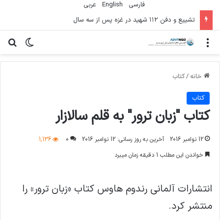
فارسی
English
عربي
تشییع و دفن ۱۱۲ شهید در غزه پس از سه سال
منو
تغییر پو
جس
خانه
/
کتاب
کتاب
کتاب "زبان ترور" به قلم سالازار
12 نوامبر 2016
آخرین به روز رسانی: 12 نوامبر 2016
0
1,136
خواندن این مطلب 1 دقیقه زمان میبرد
انتشارات آلمانی رندوم هاوس کتاب «زبان ترور» را
منتشر کرد.