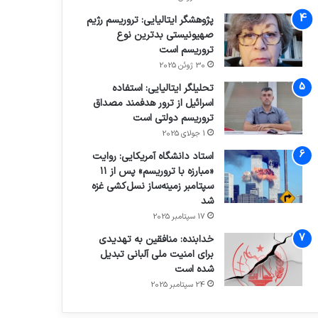
پژوهشگر ایتالیایی: تروریسم رژیم
صهیونیستی بدترین نوع
تروریسم است
30 ژوئن 2025
تحلیلگر ایتالیایی: استفاده
اسرائیل از ترور هدفمند مصداق
تروریسم دولتی است
1 جولای 2025
استاد دانشگاه آمریکایی: روایت
«مبارزه با تروریسم» پس از ۱۱
سپتامبر زمینه‌ساز نسل‌کشی غزه
شد
17 سپتامبر 2025
خدابنده: منافقین به تهدیدی
برای امنیت ملی آلبانی تبدیل
شده است
24 سپتامبر 2025