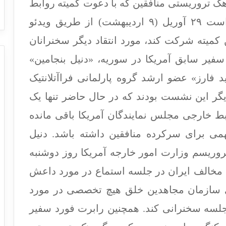
ک تروریستی منافقین که با دعوت کمیته روابط
خارجی مجلس نمایندگان آمریکا قرار است ۲۹ آوریل (۹ اردیبهشت) از طریق ویدئو
کمیته شرکت کند، مورد انتقاد دیگر سخنرانان
فیر سابق آمریکا در سوریه، «دنیل بنجامین»
 فارز» عضو ارشد گروه پارلمانی فراآتلانتیک
یگر این نشست بودند که در حال حاضر تنها یک
ط خارجی مجلس نمایندگان آمریکا باقی مانده
می برای سرکرده منافقین داشته باشد. دنیل
تروریسم وزارت امور خارجه آمریکا روز دوشنبه
ن مخالف ایران در جلسه استماع در مورد داعش
ی سازمان مجاهدین خلق هیچ تخصصی در مورد
جلسه سخنرانی کند. همچنین رابرت فورد سفیر
دادگاه پنجاه و یکم: روایت جنایات گروهک
منافقین و کشتار بیماران در بیمارستان