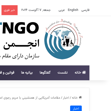
فارسی
English
عربي
جمعه, 7 آگوست 2026
خبر فوری
خانه
نشست
گفتگوها
بیانیه ها
قوانین و ق
خانه
/
اخبار
/
مقامات آمریکایی از همنشینی با مریم رجوی امت
اخبار