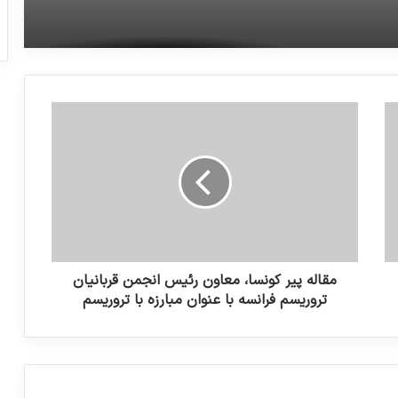
ا
سفیر سوئیس در ایران : پیام قربانیان ترور
ایران را به مقامات آمریکایی خواهم رساند.
دادگاه پنجاه و یکم: روایت جنایات گروهک
منافقین و کشتار بیماران در بیمارستان
مدیر کل دفتر مقابله با مواد مخدر و جرم
سازمان ملل: قربانیان ترور بخش جدایی
ناپذیر مبارزه با تروریسم هستند.
مقاله پیر کونسا، معاون رئیس انجمن قربانیان
تروریسم فرانسه با عنوان مبارزه با تروریسم
از جندالشیطان تا جیش‌الظلم؛ درآمدی بر سیر
تحول یک گروهک تروریست
گرسنگی و قحطی جهانی، محصول جنگ
های بی پایان