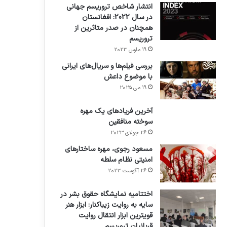
انتشار شاخص تروریسم جهانی
در سال 2022: افغانستان
همچنان در صدر متاثرین از
تروریسم
19 مارس 2023
بررسی فیلم‌ها و سریال‌های ایرانی
با موضوع داعش
19 می 2025
آخرین فریادهای یک مهره
سوخته منافقین
26 جولای 2023
مسعود رجوی، مهره ساختارهای
امنیتی نظام سلطه
26 آگوست 2023
اختتامیه نمایشگاه حقوق بشر در
سایه به روایت زیباکنار: ابزار هنر
قویترین ابزار انتقال روایت
قربانیان تروریسم