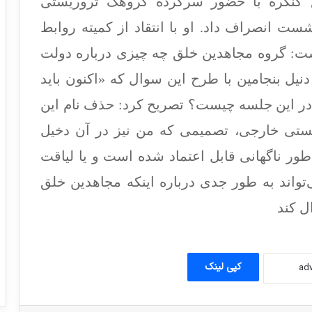
 کنگره با حضور سرکرده گروهک تروریستی
ست انصراف داد. او با انتقاد از کمیته روابط
مدیر کل دفتر مقابله با مواد مخدر و جرم
ست: گروه مجاهدین خلق چه چیزی درباره دولت
سازمان ملل: قربانیان ترور بخش جدایی
ناپذیر مبارزه با تروریسم هستند.
نیل بنجامین با طرح این سوال که «اکنون باید
در این جلسه چیست؟ تصریح کرد: حذف نام این
از جندالشیطان تا جیش‌الظلم؛ درآمدی بر سیر
تحول یک گروهک تروریست
تی خارجی، تصمیمی که من نیز در آن دخیل
طور ناگهانی قابل اعتماد شده است و یا لیاقت
گرسنگی و قحطی جهانی، محصول جنگ
تواند به طور جدی درباره اینکه مجاهدین خلق
های بی پایان
ل کند
گفتگو با همسر رهبر پیشین داعش و بیان
جزئیات زندگی مشترک با ابوبکر بغدادی
کپی لینک
سفیر سوئیس در ایران : پیام قربانیان ترور
ایران را به مقامات آمریکایی خواهم رساند.