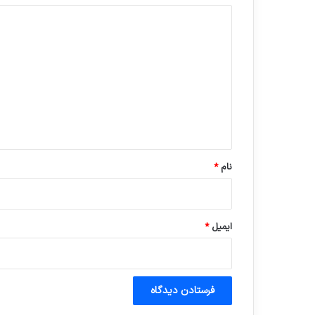
د
ی
د
گ
ا
ه
*
نام
*
ایمیل
*